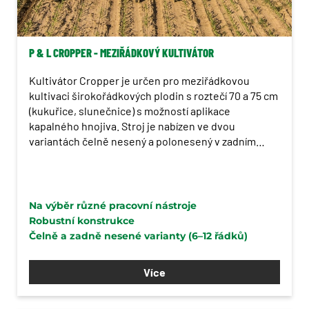
Stroje pro zpracování půdy
a kultivaci
P & L CROPPER - MEZIŘÁDKOVÝ KULTIVÁTOR
Stroje pro pásové zpracování
půdy – Strip Till
Kultivátor Cropper je určen pro meziřádkovou
Kombinátory
kultivaci širokořádkových plodin s roztečí 70 a 75 cm
(kukuřice, slunečnice) s možností aplikace
Kypřiče
kapalného hnojiva. Stroj je nabízen ve dvou
variantách čelně nesený a polonesený v zadním
Diskové brány
závěsu.
Prutové a rotační brány
Meziřádkové kultivátory
Na výběr různé pracovní nástroje
Robustní konstrukce
Secí stroje
Čelně a zadně nesené varianty (6–12 řádků)
Pícninářská technika
Více
Mulčovače
Příkopová ramena