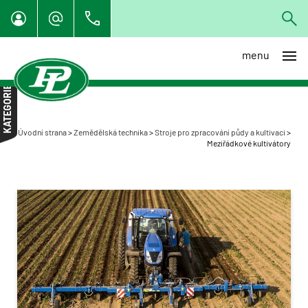
menu
Individuální dovoz techniky z
EU
KATEGORIE
Specialista na organické
hnojení
Úvodní strana
>
Zemědělská technika
>
Stroje pro zpracování půdy a kultivaci
>
Traktory
Meziřádkové kultivátory
Sklízecí mlátičky
Nakladače a manipulátory
Rozmetadla, aplikátory,
cisterny
Návěsy, přívěsy, vyvážecí
technika
Sběrač kamenů