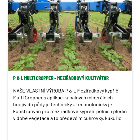
Navigace
Stroje na brambory
Postřikovače
Krmivářská technika
P & L MULTI CROPPER - MEZIŘÁDKOVÝ KULTIVÁTOR
NAŠE VLASTNÍ VÝROBA P & L Meziřádkový kypřič
Multi Cropper s aplikací kapalných minerálních
hnojiv do půdy je technicky a technologicky je
konstruován pro meziřádkové kypření polních plodin
v době vegetace a to především cukrovky, kukuřice,
zeleniny, řepky a dalších.