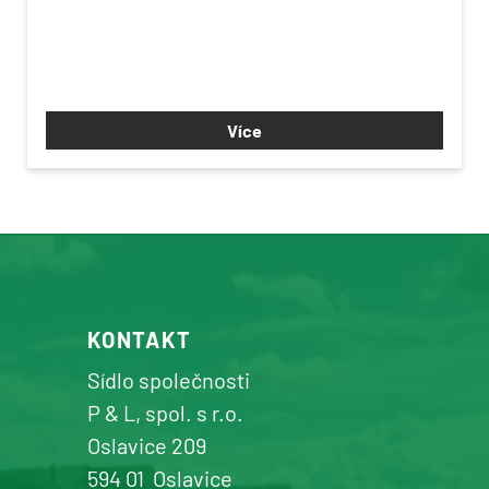
Více
KONTAKT
Sídlo společnosti
P & L, spol. s r.o.
Oslavice 209
594 01
Oslavice