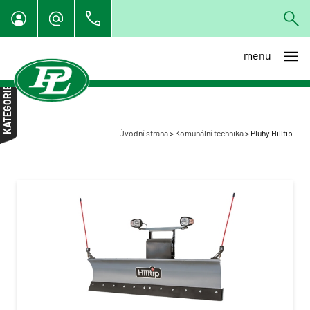
menu
Traktory Kioti
KATEGORIE
Traktorové sekačky
Univerzální terenní vozidla
Kioti
Úvodní strana
>
Komunální technika
>
Pluhy Hilltip
Nakladače Multione
Mulčovače Tierre
Příkopová ramena Marolin
Pluhy Hilltip
Rozmetadla Hilltip
Podkopy S&C