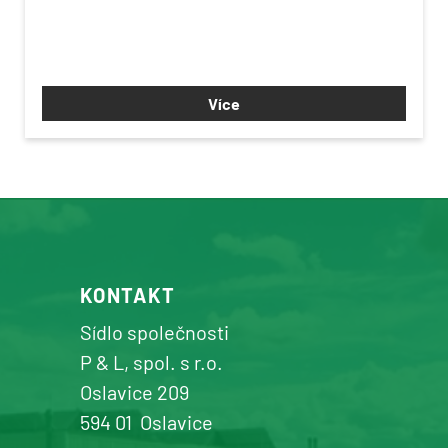
Více
KONTAKT
Sídlo společnosti
P & L, spol. s r.o.
Oslavice 209
594 01
Oslavice