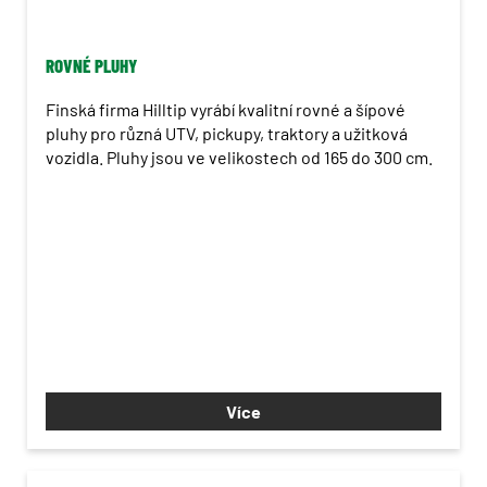
Vozíky
Mezinápravová sekačka Kioti
ROVNÉ PLUHY
Vysavače Morgnieux
Finská firma Hilltip vyrábí kvalitní rovné a šípové
pluhy pro různá UTV, pickupy, traktory a užitková
Zametače Agrometall
vozidla. Pluhy jsou ve velikostech od 165 do 300 cm.
Radlice P & L
Rozmetadla ROKI P&L
Zimní stopař P&L
Stroje LASKI
Zimní program Trejon
Více