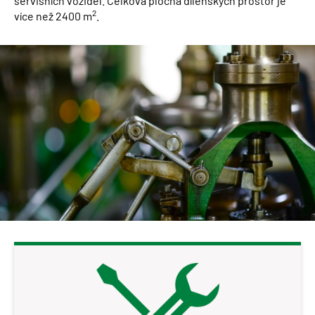
servisních vozidel. Celková plocha dílenských prostor je
2
více než 2400 m
.