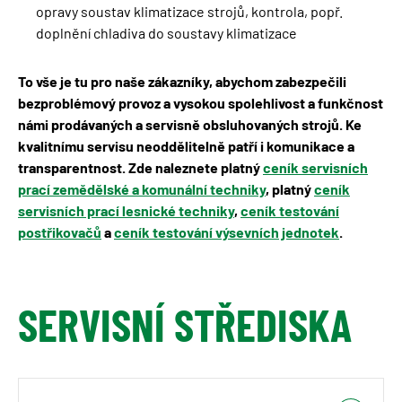
opravy soustav klimatizace strojů, kontrola, popř.
doplnění chladiva do soustavy klimatizace
To vše je tu pro naše zákazníky, abychom zabezpečili
bezproblémový provoz a vysokou spolehlivost a funkčnost
námi prodávaných a servisně obsluhovaných strojů. Ke
kvalitnímu servisu neoddělitelně patří i komunikace a
transparentnost. Zde naleznete platný
ceník servisních
prací zemědělské a komunální techniky
, platný
ceník
servisních prací lesnické techniky
,
ceník testování
postřikovačů
a
ceník testování výsevních jednotek
.
SERVISNÍ STŘEDISKA