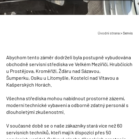
Úvodní strana
>
Servis
Abychom tento záměr dodrželi byla postupně vybudována
obchodně servisní střediska ve Velkém Meziříčí, Hrubčicích
u Prostějova, Kroměříži, Žďáru nad Sázavou,
Šumperku, Osíku u Litomyšle, Kostelci nad Vltavou a
Kašperských Horách.
Všechna střediska mohou nabídnout prostorné zázemí,
moderní technické vybavení a odborně zdatný personál s
dlouholetými zkušenostmi.
V současné době se o naše zákazníky stará více než 60
servisních techniků, kteří mají k dispozici přes 50