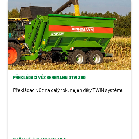
Mulčovače
Příkopová ramena
Navigace
Stroje na brambory
Postřikovače
Krmivářská technika
PŘEKLÁDACÍ VŮZ BERGMANN GTW 300
Překládací vůz na celý rok, nejen díky TWIN systému.