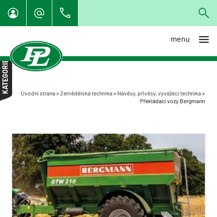
menu
Individuální dovoz techniky z
EU
KATEGORIE
Specialista na organické
hnojení
Úvodní strana
>
Zemědělská technika
>
Návěsy, přívěsy, vyvážecí technika
>
Traktory
Překládací vozy Bergmann
Sklízecí mlátičky
Nakladače a manipulátory
Rozmetadla, aplikátory,
cisterny
Návěsy, přívěsy, vyvážecí
technika
Překládací vozy Bergmann