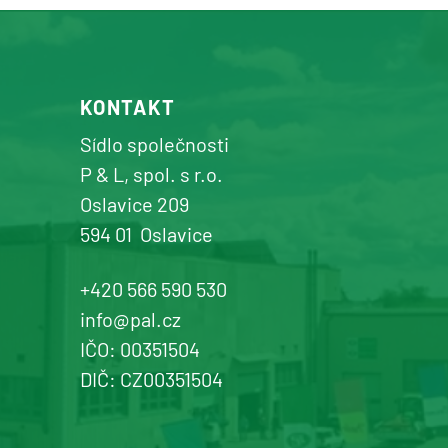
KONTAKT
Sídlo společnosti
P & L, spol. s r.o.
Oslavice 209
594 01
Oslavice
+420 566 590 530
info@pal.cz
IČO: 00351504
DIČ: CZ00351504