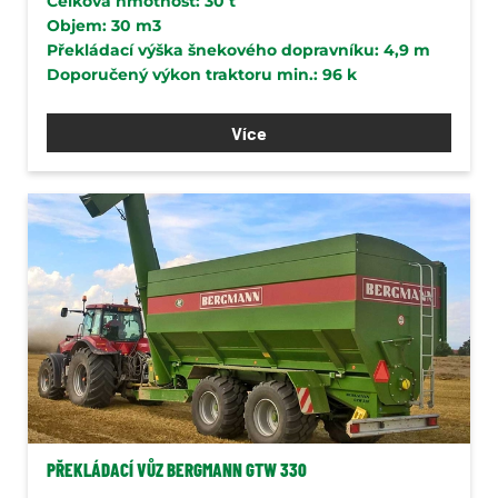
Celková hmotnost: 30 t
Objem: 30 m3
Překládací výška šnekového dopravníku: 4,9 m
Doporučený výkon traktoru min.: 96 k
Více
PŘEKLÁDACÍ VŮZ BERGMANN GTW 330