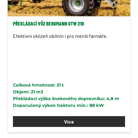
Návěsy a přívěsy Wielton
Rozmetadla Bergmann
PŘEKLÁDACÍ VŮZ BERGMANN GTW 210
Vario systém Bergmann
Efektivní sklizeň obilnin i pro menší farmáře.
Vozy na přepravu řezanky
Bergmann
Sběrací vozy Bergmann
Systém krycích plachet
Quick-Cover
Celková hmotnost: 21 t
Sběrač kamenů
Objem: 21 m3
Překládací výška šnekového dopravníku: 4,8 m
Stroje pro zpracování půdy a
Doporučený výkon traktoru min.: 88 kW
kultivaci
Secí stroje
Více
Pícninářská technika