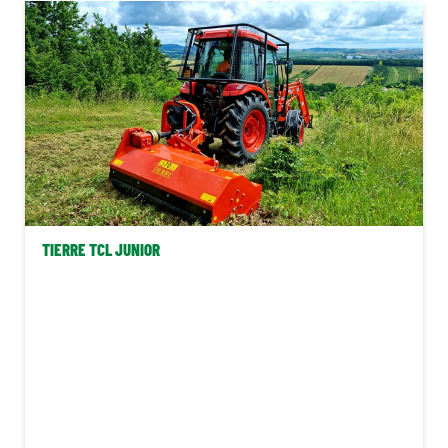
Navigace
Stroje na brambory
Postřikovače
Krmivářská technika
TIERRE TCL JUNIOR