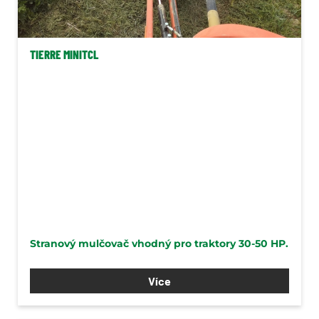
Stroje pro zpracování půdy a
kultivaci
TIERRE MINITCL
Secí stroje
Pícninářská technika
Mulčovače
Mulčovače Elho
Mulčovače Tierre
Stranové mulčovače
Mulčovače za/před traktor
Mulčovače zemědělské
Stranový mulčovač vhodný pro traktory 30-50 HP.
Mulčovače se sběrem
Více
Příkopová ramena