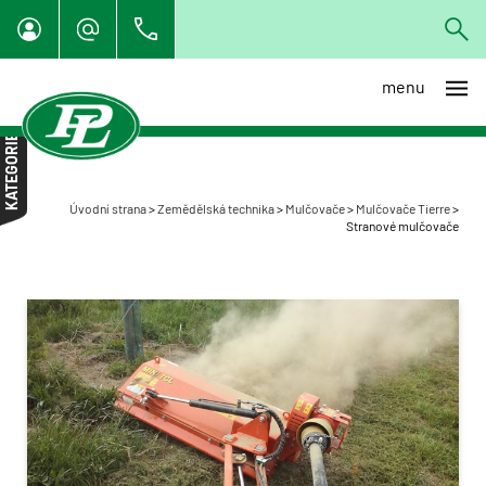
menu
Individuální dovoz techniky z
EU
KATEGORIE
Specialista na organické
hnojení
Úvodní strana
>
Zemědělská technika
>
Mulčovače
>
Mulčovače Tierre
>
Traktory
Stranové mulčovače
Sklízecí mlátičky
Nakladače a manipulátory
Rozmetadla, aplikátory,
cisterny
Návěsy, přívěsy, vyvážecí
technika
Sběrač kamenů