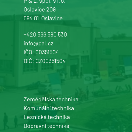
P & L, spol. s r.o.
Oslavice 209
594 01
Oslavice
+420 566 590 530
info@pal.cz
IČO: 00351504
DIČ: CZ00351504
Zemědělská technika
Komunální technika
Lesnická technika
Dopravní technika