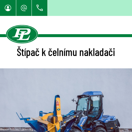
Štípač k čelnímu nakladači