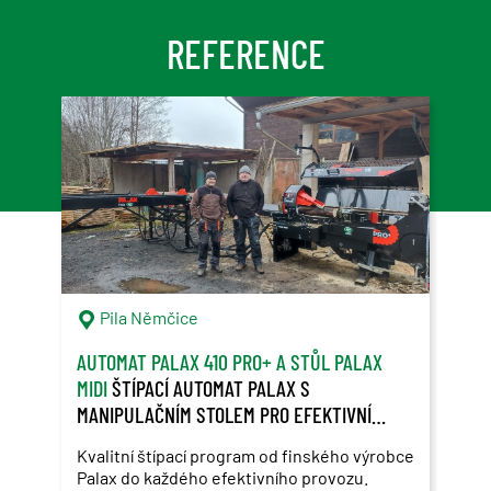
REFERENCE
Pila Němčice
S
AUTOMAT PALAX 410 PRO+ A STŮL PALAX
SAM
MIDI
ŠTÍPACÍ AUTOMAT PALAX S
ZÁK
MANIPULAČNÍM STOLEM PRO EFEKTIVNÍ
ROS
ŠTÍPÁNÍ DŘEVA
Kvalitní štípací program od finského výrobce
Použ
Palax do každého efektivního provozu.
Ros