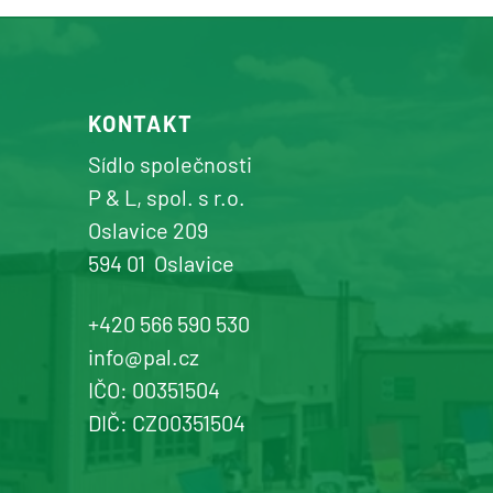
prodej a servis zemědělské a
komunální techniky
+420 577 113 980
KONTAKT
Detail pobočky
Sídlo společnosti
P & L, spol. s r.o.
Oslavice 209
594 01
Oslavice
Žďár n. Sázavou
Prodej a servis dopravní, zahradní a
+420 566 590 530
komunální techniky
info@pal.cz
IČO: 00351504
+420 577 113 980
DIČ: CZ00351504
Detail pobočky