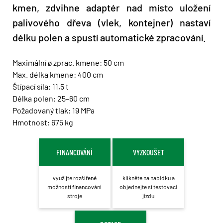
kmen, zdvihne adaptér nad místo uložení
palivového dřeva (vlek, kontejner) nastaví
délku polen a spustí automatické zpracování.
Maximální ø zprac. kmene: 50 cm
Max. délka kmene: 400 cm
Štípací síla: 11,5 t
Délka polen: 25–60 cm
Požadovaný tlak: 19 MPa
Hmotnost: 675 kg
FINANCOVÁNÍ
VYZKOUŠET
využijte rozšířené
klikněte na nabídku a
možnosti financování
objednejte si testovací
stroje
jízdu