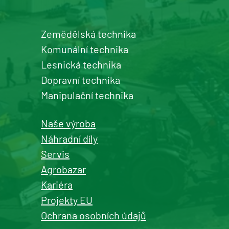
Zemědělská technika
Šumperk
Komunální technika
prodej a servis zemědělské a
Lesnická technika
komunální techniky
Dopravní technika
+420 577 113 980
Manipulační technika
Detail pobočky
Naše výroba
Náhradní díly
Servis
Agrobazar
Kašperské Hory
Kariéra
prodej a servis zemědělské a
Projekty EU
komunální techniky
Ochrana osobních údajů
+420 577 113 980