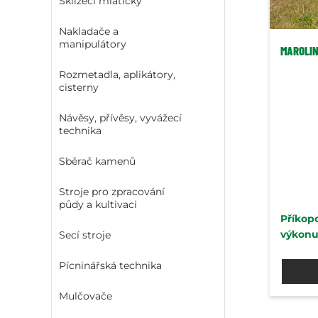
Sklízecí mlátičky
Nakladače a
manipulátory
MAROLIN
Rozmetadla, aplikátory,
cisterny
Návěsy, přívěsy, vyvážecí
technika
Sběrač kamenů
Stroje pro zpracování
půdy a kultivaci
Příkop
výkonu
Secí stroje
Pícninářská technika
Mulčovače