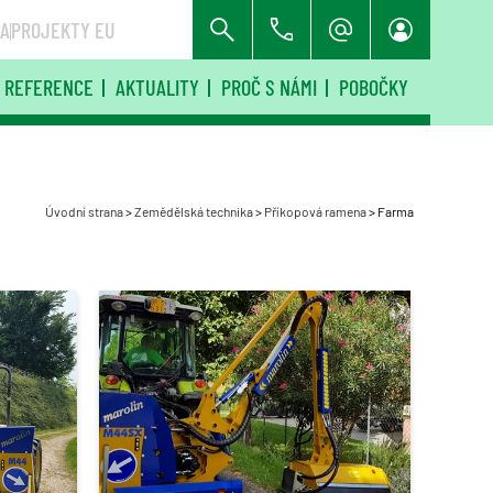
RA
PROJEKTY EU
REFERENCE
AKTUALITY
PROČ S NÁMI
POBOČKY
Úvodní strana
>
Zemědělská technika
>
Příkopová ramena
>
Farma