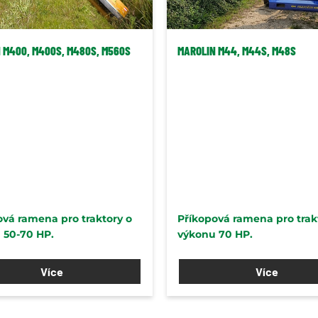
 M400, M400S, M480S, M560S
MAROLIN M44, M44S, M48S
ová ramena pro traktory o
Příkopová ramena pro trak
 50-70 HP.
výkonu 70 HP.
Více
Více