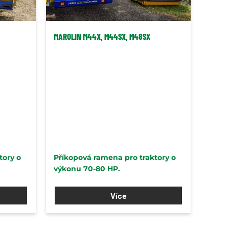
MAROLIN M44X, M44SX, M48SX
tory o
Příkopová ramena pro traktory o
výkonu 70-80 HP.
Více