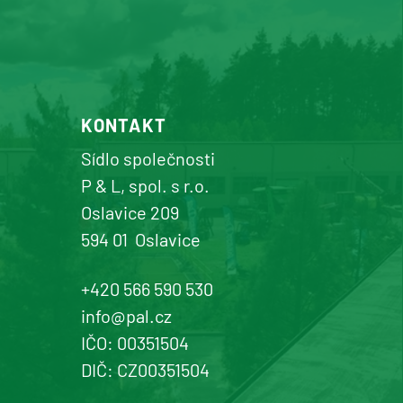
KONTAKT
Sídlo společnosti
P & L, spol. s r.o.
Oslavice 209
594 01
Oslavice
+420 566 590 530
info@pal.cz
IČO: 00351504
DIČ: CZ00351504