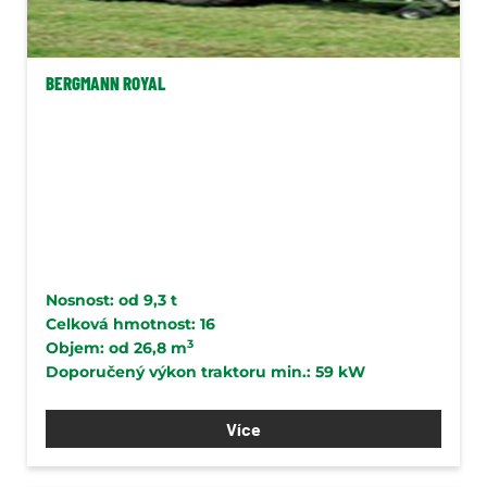
Stroje pro zpracování půdy a
kultivaci
BERGMANN ROYAL
Secí stroje
Pícninářská technika
Diskové žací stroje ELHO
Mulčovače Elho
Mulčovače Tierre
Shrnovače a provzdušňovače
Nosnost: od 9,3 t
řádků ELHO
Celková hmotnost: 16
3
Objem: od 26,8 m
Sběrací vozy Bergmann
Doporučený výkon traktoru min.: 59 kW
Lisy
Více
Baličky Elho
Traktorové řezačky píce ELHO