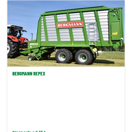
Vozy na přepravu řezanky
Bergmann
Mulčovače
Příkopová ramena
Navigace
Stroje na brambory
Postřikovače
BERGMANN REPEX
Krmivářská technika