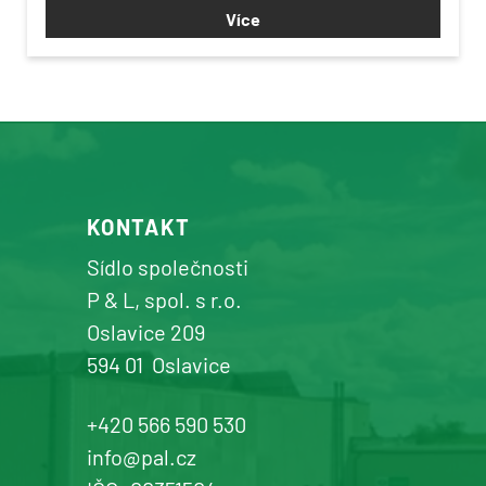
Více
KONTAKT
Sídlo společnosti
P & L, spol. s r.o.
Oslavice 209
594 01
Oslavice
+420 566 590 530
info@pal.cz