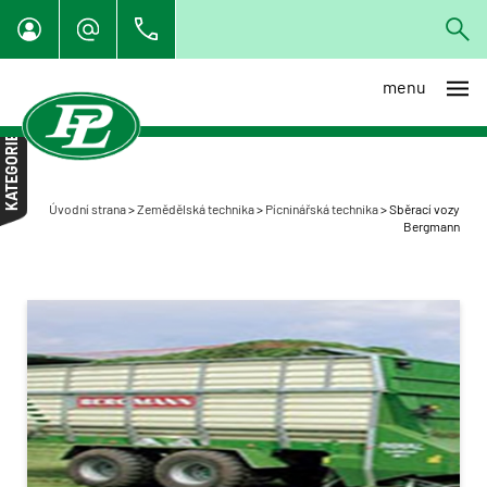
menu
Individuální dovoz techniky z
EU
KATEGORIE
Specialista na organické
hnojení
Úvodní strana
>
Zemědělská technika
>
Pícninářská technika
>
Sběrací vozy
Traktory
Bergmann
Sklízecí mlátičky
Nakladače a manipulátory
Rozmetadla, aplikátory,
cisterny
Návěsy, přívěsy, vyvážecí
technika
Sběrač kamenů