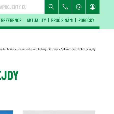
RA
PROJEKTY EU
REFERENCE
AKTUALITY
PROČ S NÁMI
POBOČKY
á technika
>
Rozmetadla, aplikátory, cisterny
>
Aplikátory a injektory kejdy
EJDY