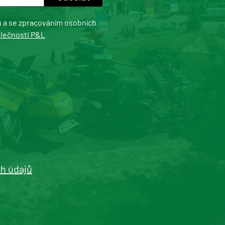
u a se zpracováním osobních
olečnosti P&L
h údajů