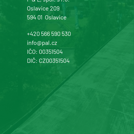
Oslavice 209
594 01
Oslavice
+420 566 590 530
info@pal.cz
IČO: 00351504
DIČ: CZ00351504