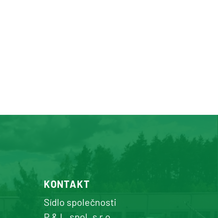
KONTAKT
Sídlo společnosti
P & L, spol. s r.o.