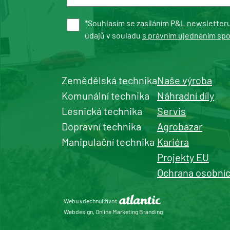
*Souhlasím se zasíláním P&L newsletter
údajů v souladu
s právním ujednáním sp
Zemědělská technika
Naše výroba
Komunální technika
Náhradní díly
Lesnická technika
Servis
Dopravní technika
Agrobazar
Manipulační technika
Kariéra
Projekty EU
Ochrana osobníc
Webu vdechnul život
Webdesign, Online Marketing Branding