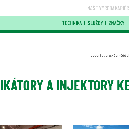
NAŠE VÝROBA
KARIÉ
TECHNIKA
SLUŽBY
ZNAČKY
Úvodní strana
>
Zemědělsk
IKÁTORY A INJEKTORY K