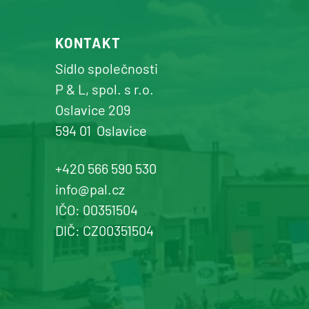
+420 577 113 980
KONTAKT
Detail pobočky
Sídlo společnosti
P & L, spol. s r.o.
Oslavice 209
594 01
Oslavice
Žďár n. Sázavou
Prodej a servis dopravní, zahradní a
+420 566 590 530
komunální techniky
info@pal.cz
IČO: 00351504
+420 577 113 980
DIČ: CZ00351504
Detail pobočky