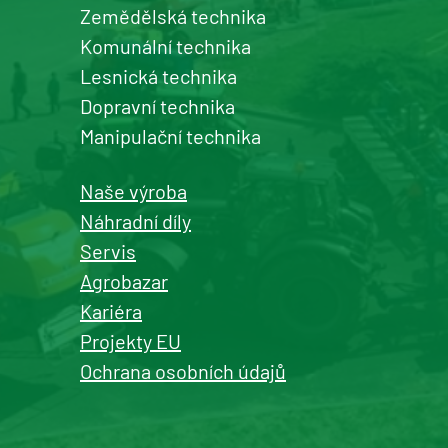
Zemědělská technika
Šumperk
Komunální technika
prodej a servis zemědělské a
Lesnická technika
komunální techniky
Dopravní technika
+420 577 113 980
Manipulační technika
Detail pobočky
Naše výroba
Náhradní díly
Servis
Agrobazar
Kašperské Hory
Kariéra
prodej a servis zemědělské a
Projekty EU
komunální techniky
Ochrana osobních údajů
+420 577 113 980