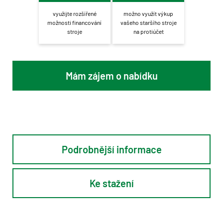
využijte rozšířené
možno využít výkup
možnosti financování
vašeho staršího stroje
stroje
na protiúčet
Mám zájem o nabídku
Podrobnější informace
Ke stažení