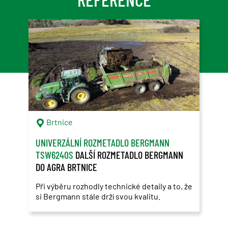
Brtnice
T
UNIVERZÁLNÍ ROZMETADLO BERGMANN
BER
TSW6240S
DALŠÍ ROZMETADLO BERGMANN
BYL
DO AGRA BRTNICE
Když
Prot
Při výběru rozhodly technické detaily a to, že
si Bergmann stále drží svou kvalitu.