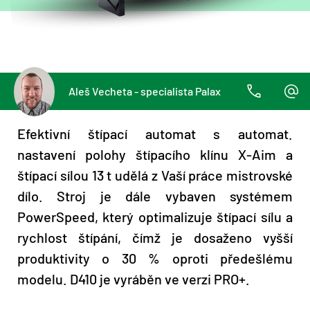
Aleš Vecheta - specialista Palax
Efektivní štípací automat s automat.
nastavení polohy štípacího klínu X-Aim a
štípací sílou 13 t udělá z Vaší práce mistrovské
dílo. Stroj je dále vybaven systémem
PowerSpeed, který optimalizuje štípací sílu a
rychlost štípání, čímž je dosaženo vyšší
produktivity o 30 % oproti předešlému
modelu. D410 je vyráběn ve verzi PRO+.