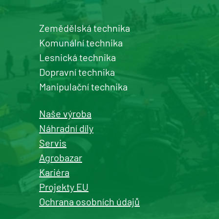
Zemědělská technika
Šumperk
Komunální technika
prodej a servis zemědělské a
Lesnická technika
komunální techniky
Dopravní technika
+420 577 113 980
Manipulační technika
Detail pobočky
Naše výroba
Náhradní díly
Servis
Agrobazar
Kašperské Hory
Kariéra
prodej a servis zemědělské a
Projekty EU
komunální techniky
Ochrana osobních údajů
+420 577 113 980