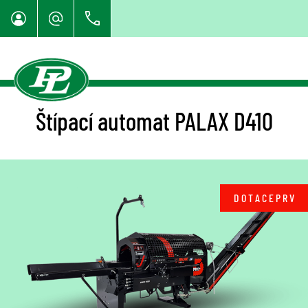
Štípací automat PALAX D410
D O T A C E P R V