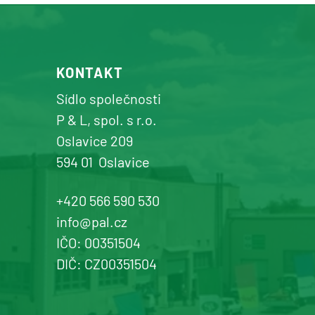
prodej a servis zemědělské a
komunální techniky
+420 577 113 980
KONTAKT
Detail pobočky
Sídlo společnosti
P & L, spol. s r.o.
Oslavice 209
594 01
Oslavice
Žďár n. Sázavou
Prodej a servis dopravní, zahradní a
+420 566 590 530
komunální techniky
info@pal.cz
IČO: 00351504
+420 577 113 980
DIČ: CZ00351504
Detail pobočky