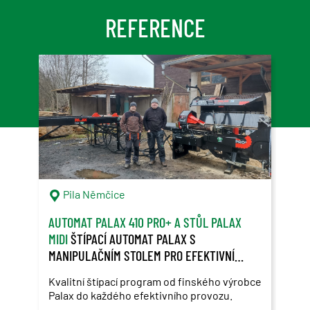
REFERENCE
Pila Němčice
S
AUTOMAT PALAX 410 PRO+ A STŮL PALAX
SAM
MIDI
ŠTÍPACÍ AUTOMAT PALAX S
ZÁK
MANIPULAČNÍM STOLEM PRO EFEKTIVNÍ
ROS
ŠTÍPÁNÍ DŘEVA
Kvalitní štípací program od finského výrobce
Použ
Palax do každého efektivního provozu.
Ros