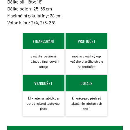
Délka pil. lišty: 16"
Délka polen: 25–55 cm
Maximální ⌀ kulatiny: 38 cm
Volba klínu: 2/4, 2/6, 2/8
FINANCOVÁNÍ
PROTIÚČET
využijte rozšířené
možno využít výkup
možnosti financování
vašeho staršího stroje
stroje
na protiúčet
VYZKOUŠET
DOTACE
klikněte na nabídku a
klikněte pro přehled
objednejte si testovací
aktuálních dotačních
jízdu
titulů