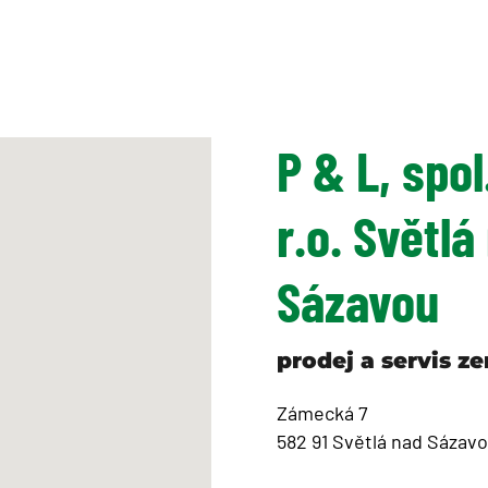
P & L, spol
r.o. Světlá
Sázavou
prodej a servis 
Zámecká 7
582 91 Světlá nad Sázav