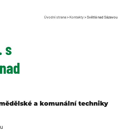
Úvodní strana
>
Kontakty
>
Světlá nad Sázavou
. s
 nad
zemědělské a komunální techniky
ou