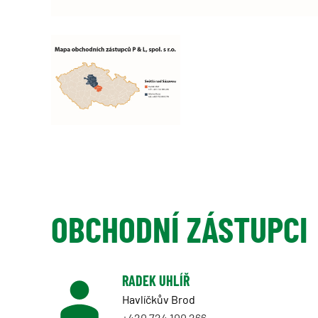
OBCHODNÍ ZÁSTUPCI
RADEK UHLÍŘ
Havlíčkův Brod
+420 724 100 266