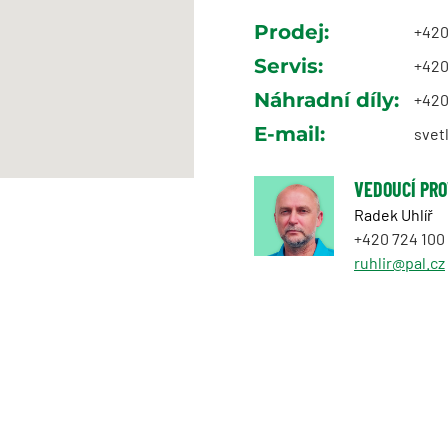
Prodej:
+420
Servis:
+420
Náhradní díly:
+420
E-mail:
svet
VEDOUCÍ PR
Radek Uhlíř
+420 724 100
ruhlir
@pal.cz