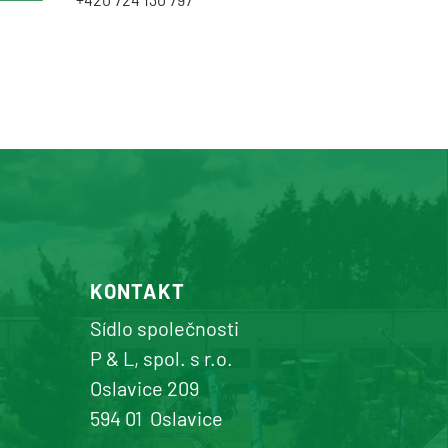
KONTAKT
Sídlo společnosti
P & L, spol. s r.o.
Oslavice 209
594 01
Oslavice