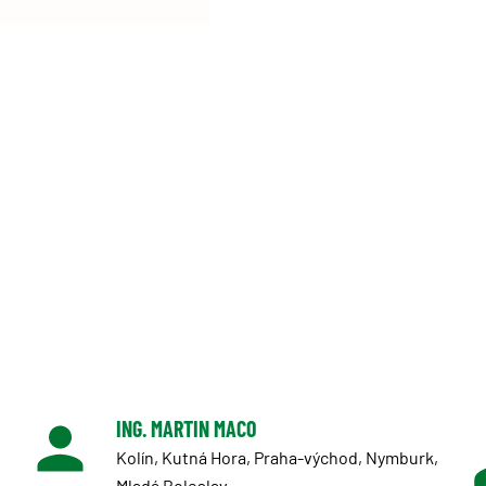
ING. MARTIN MACO
Kolín, Kutná Hora, Praha-východ, Nymburk,
Mladá Boleslav