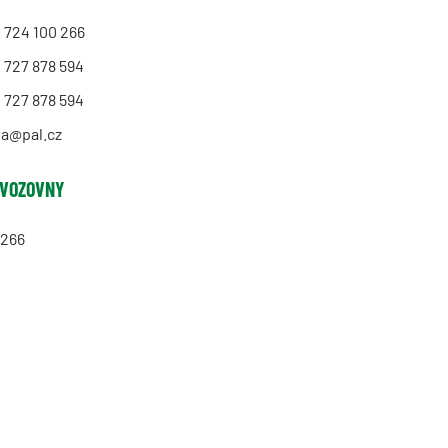
 724 100 266
 727 878 594
 727 878 594
la
@pal.cz
OVOZOVNY
 266