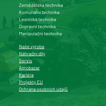
Zemědělská technika
Šumperk
Komunální technika
prodej a servis zemědělské a
Lesnická technika
komunální techniky
Dopravní technika
+420 577 113 980
Manipulační technika
Detail pobočky
Naše výroba
Náhradní díly
Servis
Agrobazar
Kašperské Hory
Kariéra
prodej a servis zemědělské a
Projekty EU
komunální techniky
Ochrana osobních údajů
+420 577 113 980