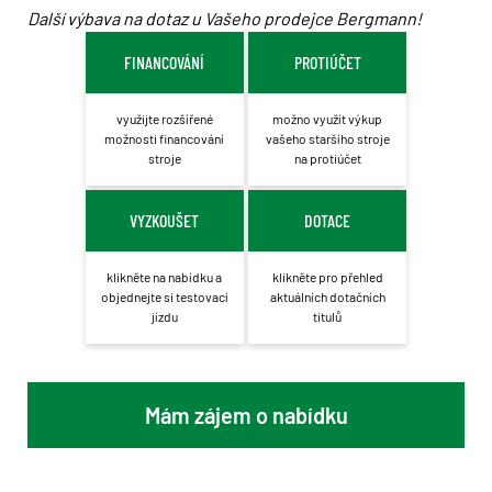
Další výbava na dotaz u Vašeho prodejce Bergmann!
FINANCOVÁNÍ
PROTIÚČET
využijte rozšířené
možno využít výkup
možnosti financování
vašeho staršího stroje
stroje
na protiúčet
VYZKOUŠET
DOTACE
klikněte na nabídku a
klikněte pro přehled
objednejte si testovací
aktuálních dotačních
jízdu
titulů
Mám zájem o nabídku