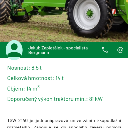
Jakub Zapletálek - specialista
Bergmann
Nosnost: 8,5 t
Celková hmotnost: 14 t
3
Objem: 14 m
Doporučený výkon traktoru min.: 81 kW
TSW 2140 je jednonápravové univerzální nízkopodlažní
rozmetadlo. Zapojuje se do spodního závěsu pomocí