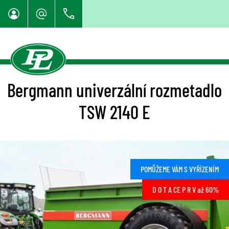
Bergmann univerzální rozmetadlo
TSW 2140 E
POMŮŽEME VÁM S VYŘÍZENÍM
D O T A CE P R V až 60%