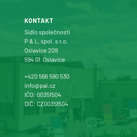
+420 577 113 980
KONTAKT
Detail pobočky
Sídlo společnosti
P & L, spol. s r.o.
Oslavice 209
594 01
Oslavice
Žďár n. Sázavou
Prodej a servis dopravní, zahradní a
+420 566 590 530
komunální techniky
info@pal.cz
IČO: 00351504
+420 577 113 980
DIČ: CZ00351504
Detail pobočky