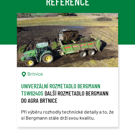
REFERENCE
Brtnice
T
UNIVERZÁLNÍ ROZMETADLO BERGMANN
BER
TSW6240S
DALŠÍ ROZMETADLO BERGMANN
BYL
DO AGRA BRTNICE
Když
Prot
Při výběru rozhodly technické detaily a to, že
si Bergmann stále drží svou kvalitu.