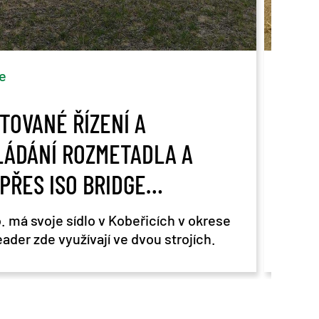
e
Ka
SCO
LÁDÁNÍ ROZMETADLA A
Kare
PŘES ISO BRIDGE
DER
. má svoje sídlo v Kobeřicích v okrese
der zde využívají ve dvou strojích.