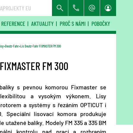
RA
PROJEKTY EU
REFERENCE
AKTUALITY
PROČ S NÁMI
POBOČKY
isy
Deutz-Fahr
Lis Deutz-Fahr FIXMASTER FM 300
 FIXMASTER FM 300
 balíky s pevnou komorou Fixmaster se
flexibilitou a vysokým výkonem. Lisy
m rotorem a systémy s řezáním OPTICUT i
. Speciální lisovací komora produkuje
e utažené balíky. Modely FM 335 a 335 BM
mální kontrolu nad prací a rozhraním