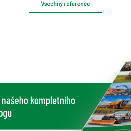
Všechny reference
í našeho kompletního
logu