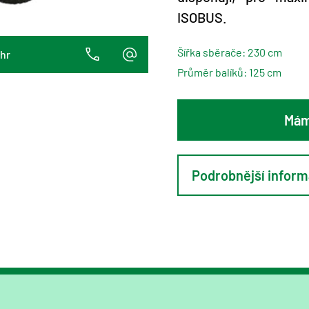
ISOBUS.
Šířka sběrače: 230 cm
ahr
Průměr balíků: 125 cm
Mám
Podrobnější infor
Systém PROGRESIVE DENSITY = dokonalé zhutnění balíku v perfektním tvaru