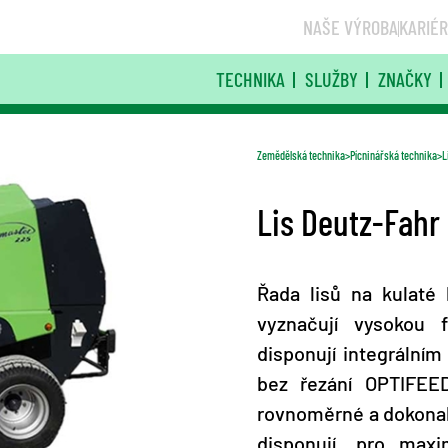
NAŠE VÝROBA
KARIÉ
TECHNIKA
SLUŽBY
ZNAČKY
Zemědělská technika
Pícninářská technika
L
Lis Deutz-Fahr
Řada lisů na kulaté
vyznačují vysokou 
disponují integrální
bez řezání OPTIFEED
rovnoměrné a dokonal
disponují, pro maxi