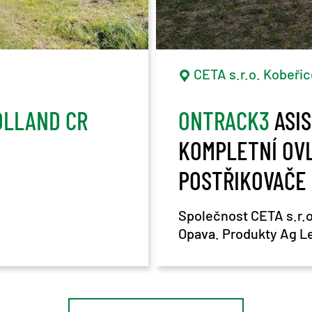
CETA s.r.o. Kobeřic
OLLAND CR
ONTRACK3
ASISTOVANÉ ŘÍZENÍ A
KOMPLETNÍ OV
POSTŘIKOVAČE 
MODUL AG LEA
Společnost CETA s.r.o
Opava. Produkty Ag Lea