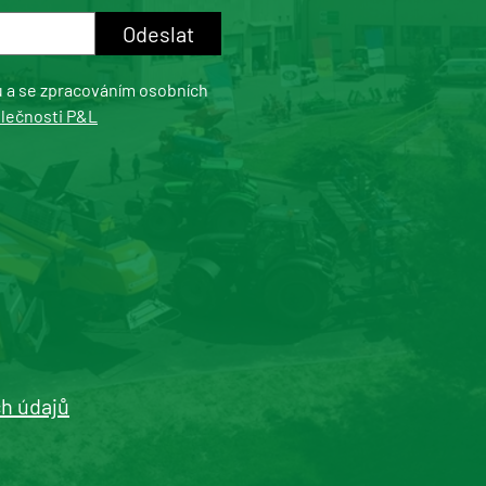
u a se zpracováním osobních
olečnosti P&L
h údajů