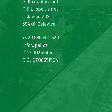
Sídlo společnosti
P & L, spol. s r.o.
Oslavice 209
594 01
Oslavice
+420 566 590 530
info@pal.cz
IČO: 00351504
DIČ: CZ00351504