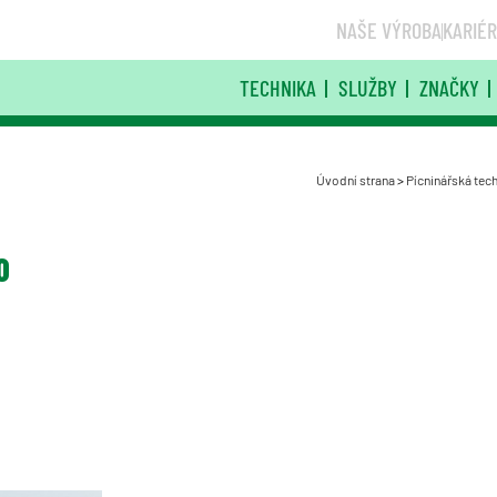
NAŠE VÝROBA
KARIÉ
TECHNIKA
SLUŽBY
ZNAČKY
Úvodní strana
>
Pícninářská tec
0