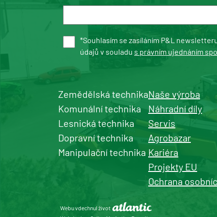
*Souhlasím se zasíláním P&L newsletter
údajů v souladu
s právním ujednáním sp
Zemědělská technika
Naše výroba
Komunální technika
Náhradní díly
Lesnická technika
Servis
Dopravní technika
Agrobazar
Manipulační technika
Kariéra
Projekty EU
Ochrana osobníc
Webu vdechnul život