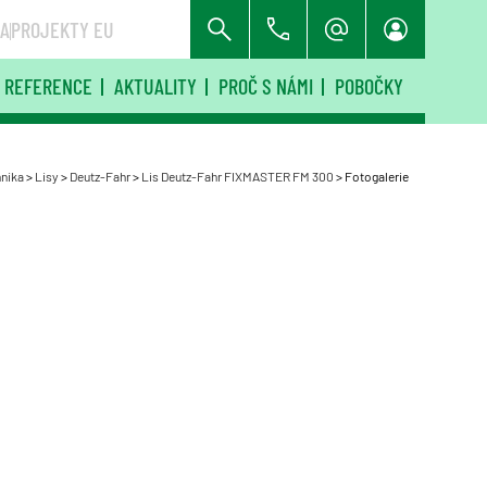
RA
PROJEKTY EU
REFERENCE
AKTUALITY
PROČ S NÁMI
POBOČKY
hnika
>
Lisy
>
Deutz-Fahr
>
Lis Deutz-Fahr FIXMASTER FM 300
>
Fotogalerie