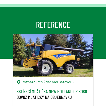
REFERENCE
Rožná (okres Žďár nad Sázavou)
C
SKLÍZECÍ MLÁTIČKA NEW HOLLAND CR 8080
ONT
DOVOZ MLÁTIČKY NA OBJEDNÁVKU
OVL
PŘE