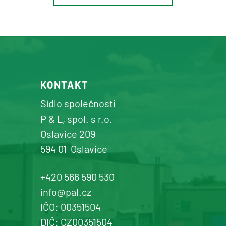
Osík u Litomyšle
prodej a servis zemědělské a
komunální techniky
+420 577 113 980
KONTAKT
Detail pobočky
Sídlo společnosti
P & L, spol. s r.o.
Oslavice 209
594 01
Oslavice
Žďár n. Sázavou
Prodej a servis dopravní, zahradní a
+420 566 590 530
komunální techniky
info@pal.cz
IČO: 00351504
+420 577 113 980
DIČ: CZ00351504