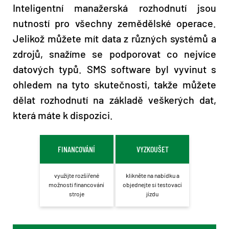
Inteligentní manažerská rozhodnutí jsou
nutností pro všechny zemědělské operace.
Jelikož můžete mít data z různých systémů a
zdrojů, snažíme se podporovat co nejvíce
datových typů. SMS software byl vyvinut s
ohledem na tyto skutečnosti, takže můžete
dělat rozhodnutí na základě veškerých dat,
která máte k dispozici.
FINANCOVÁNÍ
VYZKOUŠET
využijte rozšířené
klikněte na nabídku a
možnosti financování
objednejte si testovací
stroje
jízdu