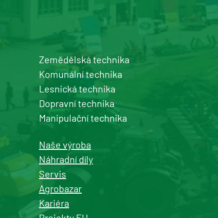
Detail pobočky
Zemědělská technika
Šumperk
Komunální technika
prodej a servis zemědělské a
Lesnická technika
komunální techniky
Dopravní technika
+420 577 113 980
Manipulační technika
Detail pobočky
Naše výroba
Náhradní díly
Servis
Agrobazar
Kašperské Hory
Kariéra
prodej a servis zemědělské a
Projekty EU