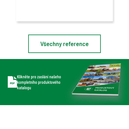
Spol
v Ko
Lead
Všechny reference
Klikněte pro zaslání našeho
kompletního produktového
katalogu