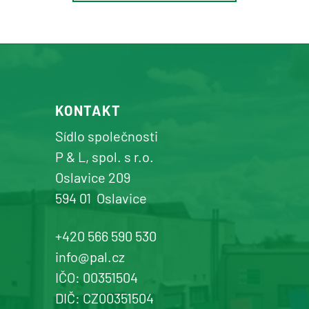
Osík u Litomyšle
prodej a servis zemědělské a
komunální techniky
+420 577 113 980
KONTAKT
Detail pobočky
Sídlo společnosti
P & L, spol. s r.o.
Oslavice 209
594 01
Oslavice
Žďár n. Sázavou
Prodej a servis dopravní, zahradní a
+420 566 590 530
komunální techniky
info@pal.cz
IČO: 00351504
+420 577 113 980
DIČ: CZ00351504