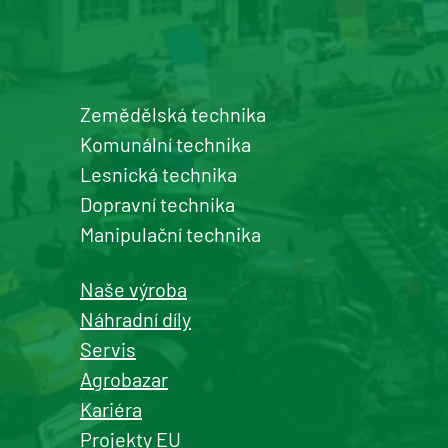
Detail pobočky
Zemědělská technika
Šumperk
Komunální technika
prodej a servis zemědělské a
Lesnická technika
komunální techniky
Dopravní technika
+420 577 113 980
Manipulační technika
Detail pobočky
Naše výroba
Náhradní díly
Servis
Agrobazar
Kašperské Hory
Kariéra
prodej a servis zemědělské a
Projekty EU