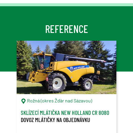
REFERENCE
Rožná (okres Žďár nad Sázavou)
C
SKLÍZECÍ MLÁTIČKA NEW HOLLAND CR 8080
ONT
DOVOZ MLÁTIČKY NA OBJEDNÁVKU
OVL
PŘE