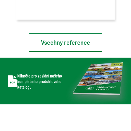
Spol
v Ko
Lead
Všechny reference
Klikněte pro zaslání našeho
kompletního produktového
katalogu