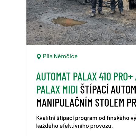
Pila Němčice
AUTOMAT PALAX 410 PRO+ 
PALAX MIDI
ŠTÍPACÍ AUTOMAT PALAX S
MANIPULAČNÍM STOLEM P
EFEKTIVNÍ ŠTÍPÁNÍ DŘEVA
Kvalitní štípací program od finského 
každého efektivního provozu.