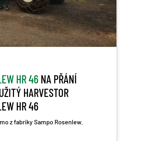
P
LEW HR 46
NA PŘÁNÍ
VY
UŽITÝ HARVESTOR
SA
LEW HR 46
UZ
římo z fabriky Sampo Rosenlew.
Vyv
pro