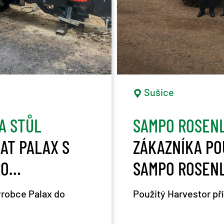
Sušice
A STŮL
SAMPO ROSEN
ZÁKAZNÍKA PO
RO
SAMPO ROSEN
výrobce Palax do
Použitý Harvestor p