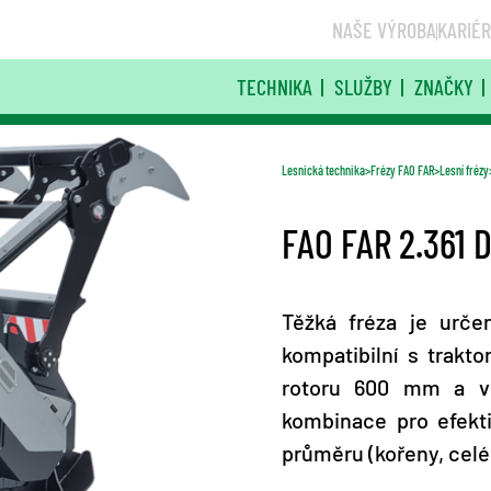
NAŠE VÝROBA
KARIÉ
TECHNIKA
SLUŽBY
ZNAČKY
Lesnická technika
Frézy FAO FAR
Lesní frézy
FAO FAR 2.361 
Těžká fréza je určen
kompatibilní s trak
rotoru 600 mm a vl
kombinace pro efekti
průměru (kořeny, celé