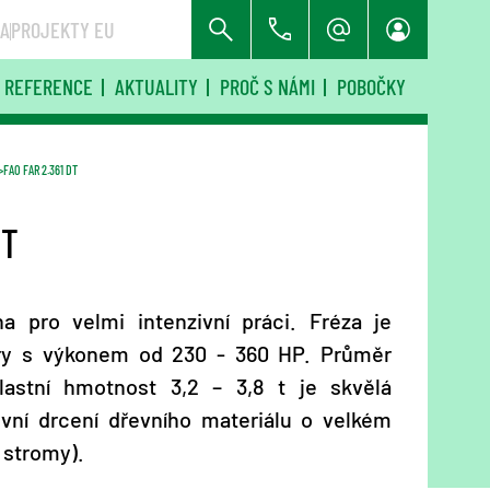
RA
PROJEKTY EU
REFERENCE
AKTUALITY
PROČ S NÁMI
POBOČKY
FAO FAR 2.361 DT
DT
a pro velmi intenzivní práci. Fréza je
tory s výkonem od 230 - 360 HP. Průměr
astní hmotnost 3,2 – 3,8 t je skvělá
vní drcení dřevního materiálu o velkém
 stromy).