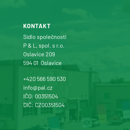
KONTAKT
Sídlo společnosti
P & L, spol. s r.o.
Oslavice 209
594 01
Oslavice
+420 566 590 530
info@pal.cz
IČO: 00351504
DIČ: CZ00351504