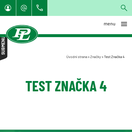
menu
Test Značka 3
SUBMENU
Test Značka 4
Úvodní strana
>
Značky
>
Test Značka 4
TEST ZNAČKA 4