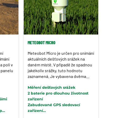
METEOBOT MICRO
ní
Meteobot Micro je určen pro snímání
ímání
aktuálních dešťových srážek na
 poli v
daném místě. V případě že spadnou
u panelu
jakékoliv srážky, tuto hodnotu
zaznamená. Je vybavena dvěma
avíc
bateriemi pro co nejdelší
Měření dešťových srážek
zením
nepřetržitý provoz. Součástí je GPS
2 baterie pro dlouhou životnost
sledovací zařízení proti případné
šími
zařízení
krádeži.
Zabudované GPS sledovací
up
zařízení
oliv.
Pouze 30 cm vysoká – pro co