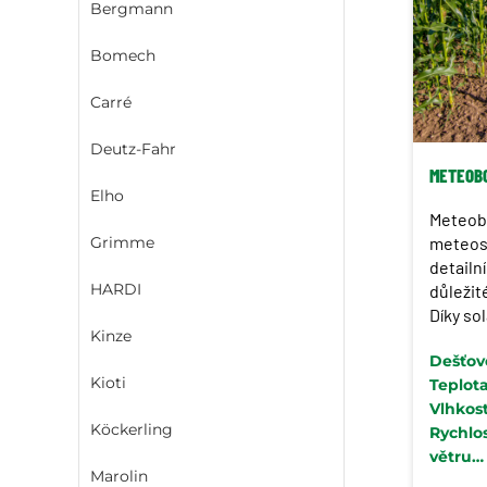
Bergmann
Bomech
Carré
Deutz-Fahr
METEOB
Elho
Meteobo
Grimme
meteost
detailn
HARDI
důležit
Díky so
Kinze
baterii 
Dešťov
automat
Kioti
Teplot
Vlhkos
Köckerling
Rychlos
větru
Marolin
Teplota