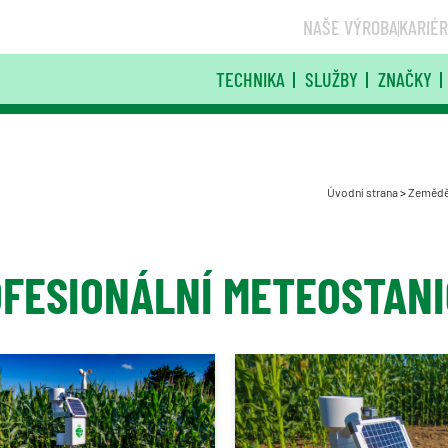
NAŠE VÝROBA
KARIÉ
TECHNIKA
SLUŽBY
ZNAČKY
Úvodní strana
>
Zeměděl
FESIONÁLNÍ METEOSTAN