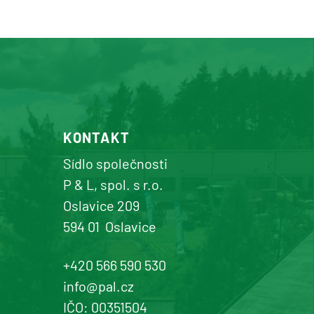
KONTAKT
Sídlo společnosti
P & L, spol. s r.o.
Oslavice 209
594 01
Oslavice
+420 566 590 530
info@pal.cz
IČO: 00351504