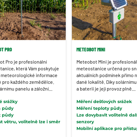
OT PRO
METEOBOT MINI
t Pro je profesionální
Meteobot Mini je profesionál
anice, která Vám poskytuje
meteostanice určená pro sn
í meteorologické informace
aktuálních podmínek přímo na
é pro každého zemědělce.
dané lokalitě. Díky solárním
lárnímu panelu a záložní
a baterii je její provoz plně
je její provoz naprosto
automatický. Jednotku lze n
é srážky
Měření dešťových srážek
ický a bezúdržbový.
vybavit GPS sledovacím zaří
a půdy
Měření teploty půdy
proti případné krádeži.
t půdy
Lze dovybavit volitelně dal
t větru, volitelně lze i směr
senzory
Mobilní aplikace pro příst
, vlhkost a tlak vzduchu
k datům odkudkoliv a kdyk