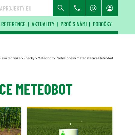
RA
PROJEKTY EU
REFERENCE
AKTUALITY
PROČ S NÁMI
POBOČKY
ská technika
>
Značky
>
Meteobot
>
Profesionální meteostanice Meteobot
ICE METEOBOT