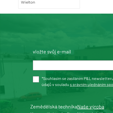
Wielton
vložte svůj e-mail
*Souhlasím se zasíláním P&L newsletter
údajů v souladu
s právním ujednáním sp
Zemědělská technika
Naše výroba