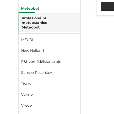
Meteobot
Profesionální
meteostanice
Meteobot
MZURI
New Holland
P&L zemědělské stroje
Sampo Rosenlew
Tierre
Volmer
Vredo