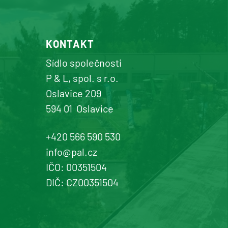
KONTAKT
Sídlo společnosti
P & L, spol. s r.o.
Oslavice 209
594 01
Oslavice
+420 566 590 530
info@pal.cz
IČO: 00351504
DIČ: CZ00351504