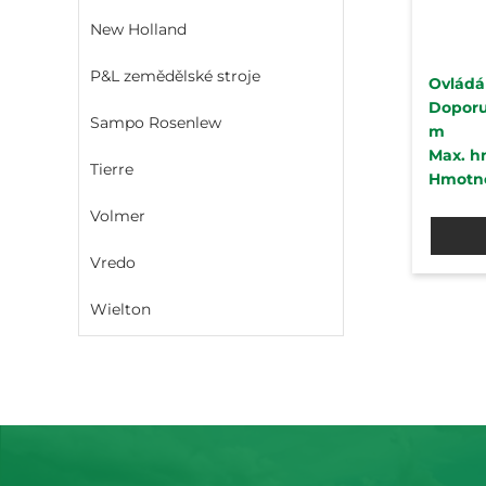
New Holland
P&L zemědělské stroje
Ovládá
Doporuč
Sampo Rosenlew
m
Max. h
Tierre
Hmotno
Volmer
Vredo
Wielton