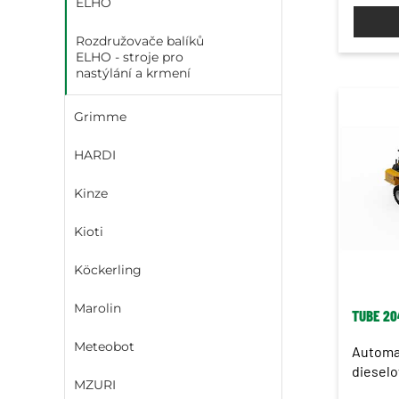
ELHO
Rozdružovače balíků
ELHO - stroje pro
nastýlání a krmení
Grimme
HARDI
Kinze
Kioti
Köckerling
Marolin
TUBE 20
Meteobot
Automat
diesel
MZURI