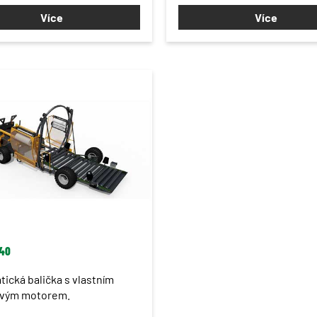
Více
Více
40
ická balička s vlastním
ovým motorem.