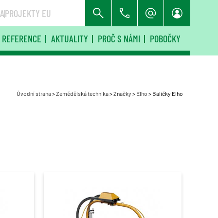
RA
PROJEKTY EU
REFERENCE
AKTUALITY
PROČ S NÁMI
POBOČKY
Úvodní strana
>
Zemědělská technika
>
Značky
>
Elho
>
Baličky Elho