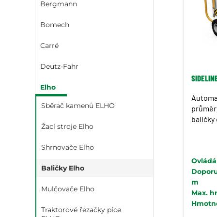
Bergmann
Bomech
Carré
Deutz-Fahr
SIDELIN
Elho
Automat
Sběrač kamenů ELHO
průměry
baličky
Žací stroje Elho
Shrnovače Elho
Ovládá
Baličky Elho
Doporu
m
Mulčovače Elho
Max. h
Hmotnos
Traktorové řezačky píce