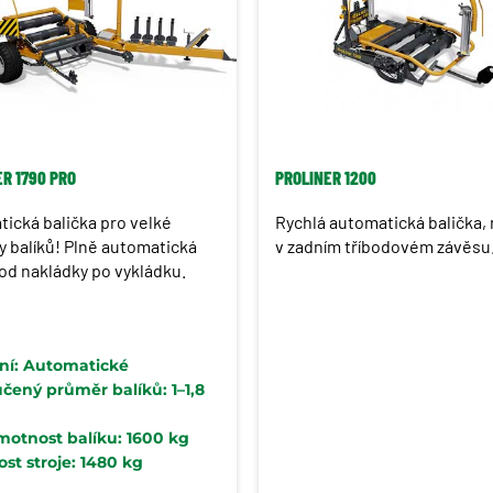
ER 1790 PRO
PROLINER 1200
ická balička pro velké
Rychlá automatická balička,
 balíků! Plně automatická
v zadním tříbodovém závěsu
 od nakládky po vykládku.
ní: Automatické
čený průměr balíků: 1–1,8
motnost balíku: 1600 kg
t stroje: 1480 kg