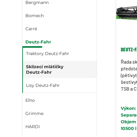
Bergmann
Bomech
Carré
Deutz-Fahr
DEUTZ-F
Traktory Deutz-Fahr
Řada sk
Sklízecí mlátičky
předsta
Deutz-Fahr
(pětivy
šestivy
Lisy Deutz-Fahr
TSB a 
BALANC
Elho
vyrovná
Výkon: 
prostor
Grimme
Separač
maximál
Objem 
HARDI
10500 l