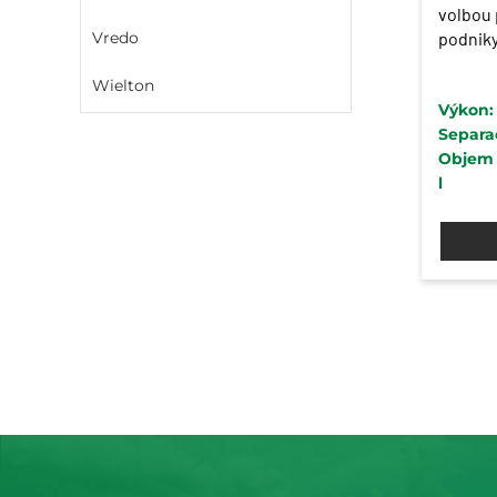
volbou
Vredo
podniky 
benefit
Wielton
nekompr
Výkon:
spolehli
Separač
Objem 
l