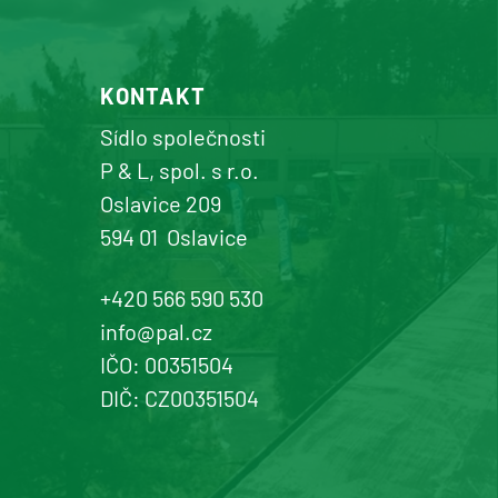
KONTAKT
Sídlo společnosti
P & L, spol. s r.o.
Oslavice 209
594 01
Oslavice
+420 566 590 530
info@pal.cz
IČO: 00351504
DIČ: CZ00351504