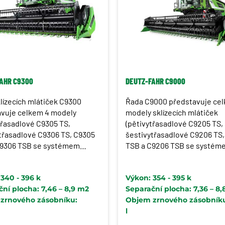
AHR C9300
DEUTZ-FAHR C9000
lízecích mlátiček C9300
Řada C9000 představuje ce
vuje celkem 4 modely
modely sklízecích mlátiček
třasadlové C9305 TS,
(pětivytřasadlové C9205 TS,
třasadlové C9306 TS, C9305
šestivytřasadlové C9206 TS
C9306 TSB se systémem
TSB a C9206 TSB se systém
E pro svahové
BALANCE pro svahové
vání). Tato řada nabízí novou
vyrovnávání), které jsou kvali
340 - 396 k
Výkon: 354 - 395 k
nější kabinu, která poskytuje
výkonné a zároveň pro obsl
ní plocha: 7,46 – 8,9 m2
Separační plocha: 7,36 – 8
ní komfort.
velmi komfortní. Tyto mlátičk
zrnového zásobníku:
Objem zrnového zásobník
možné vybavit pásovým po
l
do terénu s nízkou únosnost