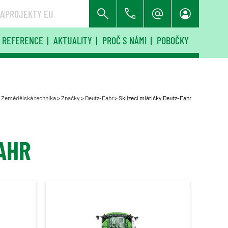
RA
PROJEKTY EU
REFERENCE
AKTUALITY
PROČ S NÁMI
POBOČKY
>
Zemědělská technika
>
Značky
>
Deutz-Fahr
>
Sklízecí mlátičky Deutz-Fahr
AHR