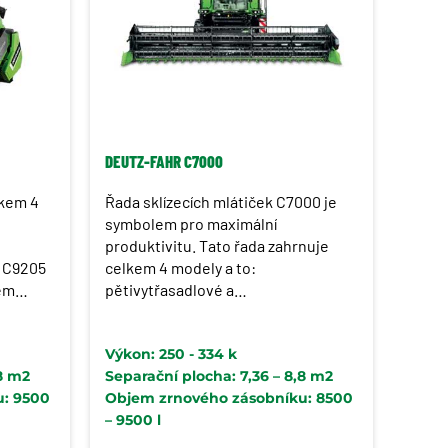
DEUTZ-FAHR C7000
lkem 4
Řada sklízecích mlátiček C7000 je
symbolem pro maximální
produktivitu. Tato řada zahrnuje
, C9205
celkem 4 modely a to:
em
pětivytřasadlové a
šestivytřasadlové C7205 TS a C7206
tní,
TS modely s tříbubnovým mláticím
Výkon: 250 - 334 k
uhu
systémem, C7205 TSB a C7206 TSB
,8 m2
Separační plocha: 7,36 – 8,8 m2
y je
disponující navíc unikátním
u: 9500
Objem zrnového zásobníku: 8500
dvozkem
systémem BALANCE pro svahové
– 9500 l
í půdy.
vyrovnávání celého stroje (20%
bočně, 6% podélně).