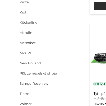
Kinze
Kioti
Köckerling
Marolin
Meteobot
MZURI
New Holland
P&L zemědělské stroje
Sampo Rosenlew
DEUTZ-F
Tyto pě
Tierre
mlátičk
C6205 a
Volmer