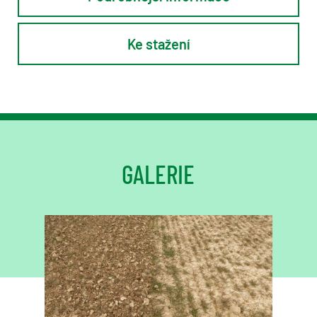
Ke stažení
• Dvojdílný svařovaný rám stroje čtvercového průřezu 120 × 5 mm
• Přítlak s lineární změnou od 18 do 29 kg, znázornění aktuálního tlaku
• Kovaná ocel Yetter slupice namontovaná na samostatných ramenech s 8mm tlačnou pružinou,
• Hydraulický sklopný systém rámu s mechanickou bezpečnostní pojistkou
• Pár opěrných kol 10 vrstev Ø 535 × 168 mm s nastavitelným rozchodem od 1,50 m do 2,15 m
• Sada pro rovnání povrchu pozemku za koly (za příplatek)
• Zavlačovače PROLINE na rameni slupice pracovní jednotky (za příplatek)
• Mechanické individuální zajištění jednotek v nepracovní poloze nad pozemkem
záběr 3 m - 12,4 m ( s hydraulicky stavitelným přítlakem )
• Dvojdílný svařovaný rám stroje čtvercového průřezu 120 × 5 mm
• Přítlak s lineární změnou od 18 do 29 kg, znázornění aktuálního tlaku
• Kovaná ocel Yetter slupice namontovaná na samostatných ramenech s 8mm tlačnou pružinou,
• Hydraulický sklopný systém rámu s mechanickou bezpečnostní pojistkou
• Pár opěrných kol 10 vrstev Ø 535 × 168 mm s nastavitelným rozchodem od 1,50 m do 2,15 m
• Sada pro rovnání povrchu pozemku za koly (za příplatek)
• Zavlačovače PROLINE na rameni slupice pracovní jednotky (za příplatek)
• Mechanické individuální zajištění jednotek v nepracovní poloze nad pozemkem
GALERIE