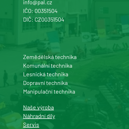
info@pal.cz
IČO: 00351504
+420 577 113 980
DIČ: CZ00351504
Detail pobočky
Zemědělská technika
Šumperk
Komunální technika
prodej a servis zemědělské a
Lesnická technika
komunální techniky
Dopravní technika
+420 577 113 980
Manipulační technika
Detail pobočky
Naše výroba
Náhradní díly
Servis