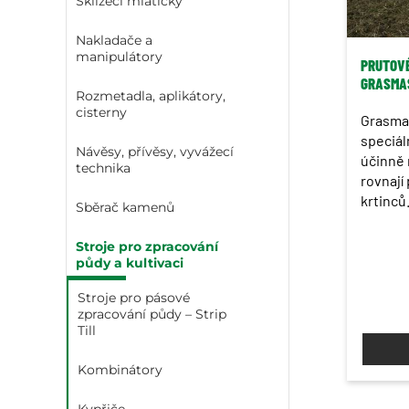
Sklízecí mlátičky
Nakladače a
manipulátory
PRUTOVÉ
GRASMA
Rozmetadla, aplikátory,
cisterny
Grasmas
speciál
Návěsy, přívěsy, vyvážecí
účinně 
technika
rovnají
krtinců
Sběrač kamenů
Stroje pro zpracování
půdy a kultivaci
Stroje pro pásové
zpracování půdy – Strip
Till
Kombinátory