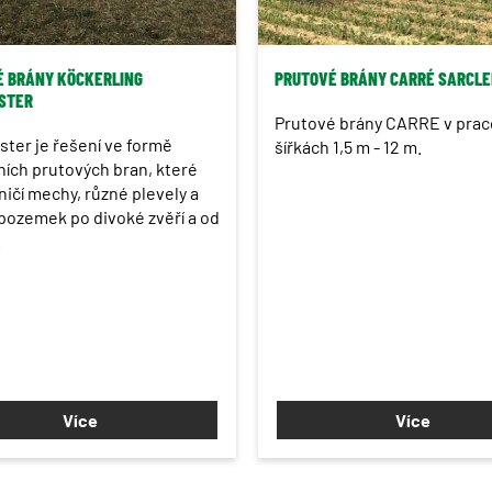
 BRÁNY KÖCKERLING
PRUTOVÉ BRÁNY CARRÉ SARCLE
STER
Prutové brány CARRE v prac
ter je řešení ve formě
šířkách 1,5 m - 12 m.
ních prutových bran, které
ničí mechy, různé plevely a
 pozemek po divoké zvěří a od
.
Více
Více