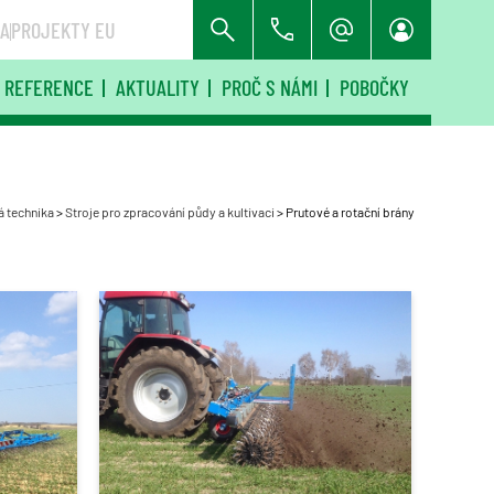
RA
PROJEKTY EU
REFERENCE
AKTUALITY
PROČ S NÁMI
POBOČKY
 technika
>
Stroje pro zpracování půdy a kultivaci
>
Prutové a rotační brány