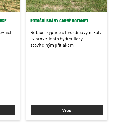
RSE
ROTAČNÍ BRÁNY CARRÉ ROTANET
ovních
Rotační kypřiče s hvězdicovými koly
i v provedení s hydraulicky
stavitelným přítlakem
Více