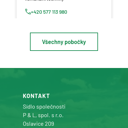
+420 577 113 980
Detail pobočky
Všechny pobočky
Osík u Litomyšle
prodej a servis zemědělské a
komunální techniky
+420 577 113 980
KONTAKT
Detail pobočky
Sídlo společnosti
P & L, spol. s r.o.
Oslavice 209