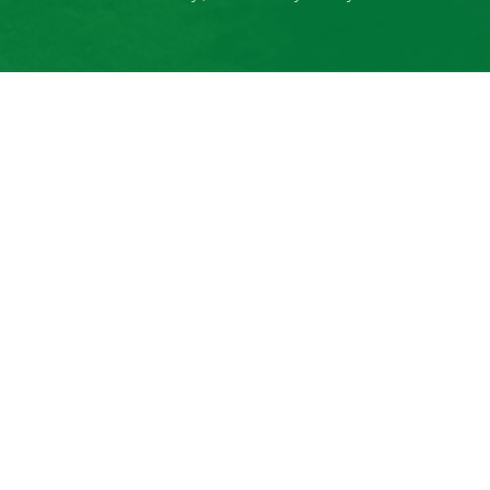
+420 577 113 980
Detail pobočky
Kroměříž
prodej a servis zemědělské a
komunální techniky
+420 577 113 980
Detail pobočky