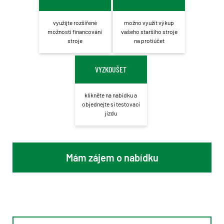
využijte rozšířené
možno využít výkup
možnosti financování
vašeho staršího stroje
stroje
na protiúčet
VYZKOUŠET
klikněte na nabídku a
objednejte si testovací
jízdu
Mám zájem o nabídku