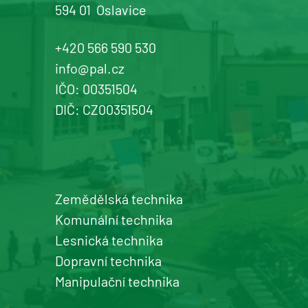
594 01
Oslavice
Žďár n. Sázavou
Prodej a servis dopravní, zahradní a
+420 566 590 530
komunální techniky
info@pal.cz
IČO: 00351504
+420 577 113 980
DIČ: CZ00351504
Detail pobočky
Zemědělská technika
Šumperk
Komunální technika
prodej a servis zemědělské a
Lesnická technika
komunální techniky
Dopravní technika
+420 577 113 980
Manipulační technika