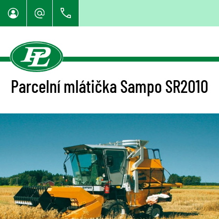
Parcelní mlátička Sampo SR2010