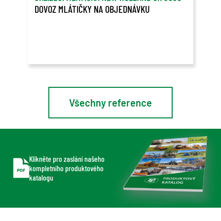
DOVOZ MLÁTIČKY NA OBJEDNÁVKU
OVL
PŘE
Spol
v Ko
Lead
Všechny reference
Klikněte pro zaslání našeho
kompletního produktového
katalogu