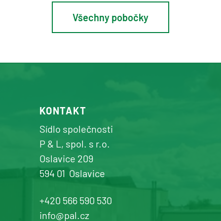
Všechny pobočky
Osík u Litomyšle
prodej a servis zemědělské a
komunální techniky
+420 577 113 980
KONTAKT
Detail pobočky
Sídlo společnosti
P & L, spol. s r.o.
Oslavice 209
594 01
Oslavice
Žďár n. Sázavou
Prodej a servis dopravní, zahradní a
+420 566 590 530
komunální techniky
info@pal.cz