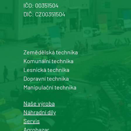
IČO: 00351504
+420 577 113 980
DIČ: CZ00351504
Detail pobočky
Zemědělská technika
Šumperk
Komunální technika
prodej a servis zemědělské a
Lesnická technika
komunální techniky
Dopravní technika
+420 577 113 980
Manipulační technika
Detail pobočky
Naše výroba
Náhradní díly
Servis
Agrobazar