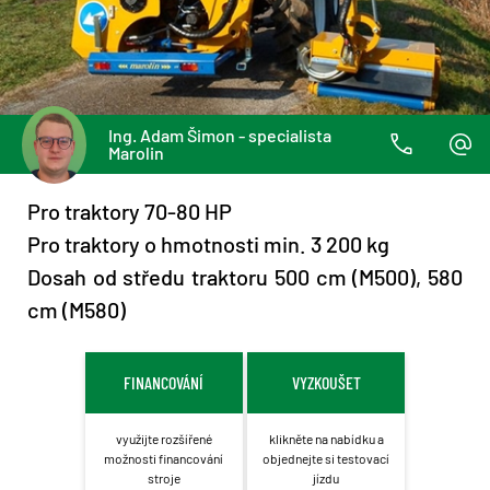
Ing. Adam Šimon - specialista
Marolin
Pro traktory 70-80 HP
Pro traktory o hmotnosti min. 3 200 kg
Dosah od středu traktoru 500 cm (M500), 580
cm (M580)
FINANCOVÁNÍ
VYZKOUŠET
využijte rozšířené
klikněte na nabídku a
možnosti financování
objednejte si testovací
stroje
jízdu