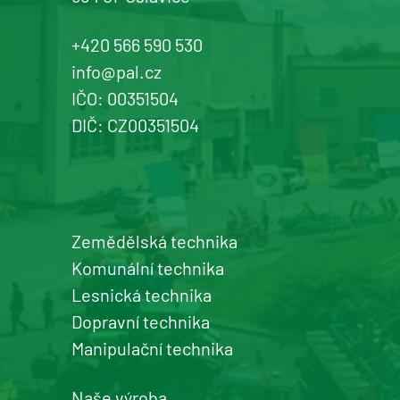
Žďár n. Sázavou
Prodej a servis dopravní, zahradní a
+420 566 590 530
komunální techniky
info@pal.cz
IČO: 00351504
+420 577 113 980
DIČ: CZ00351504
Detail pobočky
Zemědělská technika
Šumperk
Komunální technika
prodej a servis zemědělské a
Lesnická technika
komunální techniky
Dopravní technika
+420 577 113 980
Manipulační technika
Detail pobočky
Naše výroba