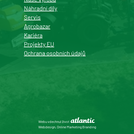
Náhradní díly
Servis
Agrobazar
Kašperské Hory
Kariéra
prodej a servis zemědělské a
Projekty EU
komunální techniky
Ochrana osobních údajů
+420 577 113 980
Detail pobočky
Roudnice nad Labem
prodej zemědělské, komunální
Webu vdechnul život
techniky, dopravní
Webdesign, Online Marketing Branding