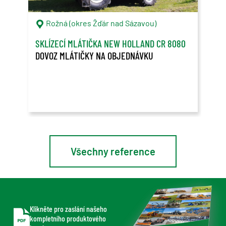
Rožná (okres Žďár nad Sázavou)
C
SKLÍZECÍ MLÁTIČKA NEW HOLLAND CR 8080
ONT
DOVOZ MLÁTIČKY NA OBJEDNÁVKU
OVL
PŘE
Spol
v Ko
Lead
Všechny reference
Klikněte pro zaslání našeho
kompletního produktového