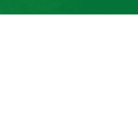
+420 577 113 980
Detail pobočky
Kroměříž
prodej a servis zemědělské a
komunální techniky
+420 577 113 980
Detail pobočky