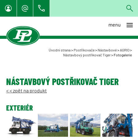
menu
Úvodní strana
>
Postřikovače
>
Nástavbové
>
AGRIO
>
Nástavbový postřikovač Tiger
>
Fotogalerie
NÁSTAVBOVÝ POSTŘIKOVAČ TIGER
< < zpět na produkt
EXTERIÉR