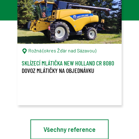
Rožná (okres Žďár nad Sázavou)
C
SKLÍZECÍ MLÁTIČKA NEW HOLLAND CR 8080
ONT
DOVOZ MLÁTIČKY NA OBJEDNÁVKU
OVL
PŘE
Spol
v Ko
Lead
Všechny reference