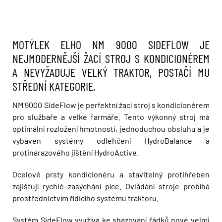
MOTÝLEK ELHO NM 9000 SIDEFLOW JE
NEJMODERNĚJŠÍ ŽACÍ STROJ S KONDICIONÉREM
A NEVYŽADUJE VELKÝ TRAKTOR, POSTAČÍ MU
STŘEDNÍ KATEGORIE.
NM 9000 SideFlow je perfektní žací stroj s kondicionérem
pro službaře a velké farmáře. Tento výkonný stroj má
optimální rozložení hmotnosti, jednoduchou obsluhu a je
vybaven systémy odlehčení HydroBalance a
protinárazového jištění HydroActive.
Ocelové prsty kondicionéru a stavitelný protihřeben
zajišťují rychlé zasýchání píce. Ovládání stroje probíhá
prostřednictvím řídicího systému traktoru.
Systém SideFlow využívá ke shazování řádků nové velmi