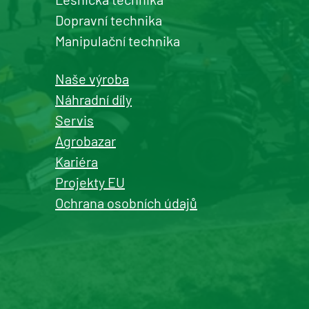
komunální techniky
Dopravní technika
+420 577 113 980
Manipulační technika
Detail pobočky
Naše výroba
Náhradní díly
Servis
Agrobazar
Kašperské Hory
Kariéra
prodej a servis zemědělské a
Projekty EU
komunální techniky
Ochrana osobních údajů
+420 577 113 980
Detail pobočky