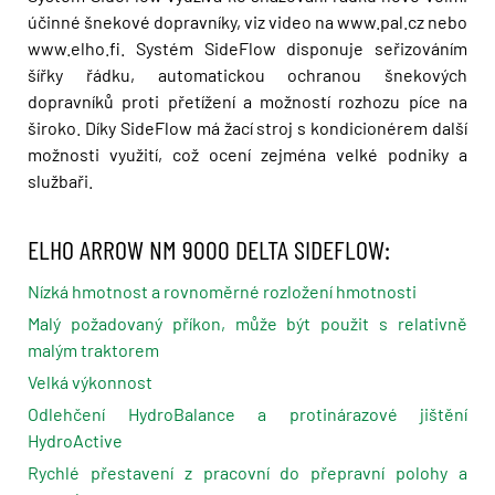
účinné šnekové dopravníky, viz video na www.pal.cz nebo
www.elho.fi. Systém SideFlow disponuje seřizováním
šířky řádku, automatickou ochranou šnekových
dopravníků proti přetížení a možností rozhozu píce na
široko. Díky SideFlow má žací stroj s kondicionérem další
možnosti využití, což ocení zejména velké podniky a
službaři.
ELHO ARROW NM 9000 DELTA SIDEFLOW:
Nízká hmotnost a rovnoměrné rozložení hmotnosti
Malý požadovaný příkon, může být použit s relativně
malým traktorem
Velká výkonnost
Odlehčení HydroBalance a protinárazové jištění
HydroActive
Rychlé přestavení z pracovní do přepravní polohy a