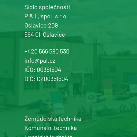
Detail pobočky
Sídlo společnosti
P & L, spol. s r.o.
Oslavice 209
594 01
Oslavice
Žďár n. Sázavou
Prodej a servis dopravní, zahradní a
+420 566 590 530
komunální techniky
info@pal.cz
IČO: 00351504
+420 577 113 980
DIČ: CZ00351504
Detail pobočky
Zemědělská technika
Šumperk
Komunální technika
prodej a servis zemědělské a
Lesnická technika