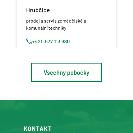
Hrubčice
prodej a servis zemědělské a
komunální techniky
+420 577 113 980
Detail pobočky
Všechny pobočky
Osík u Litomyšle
prodej a servis zemědělské a
komunální techniky
+420 577 113 980
KONTAKT