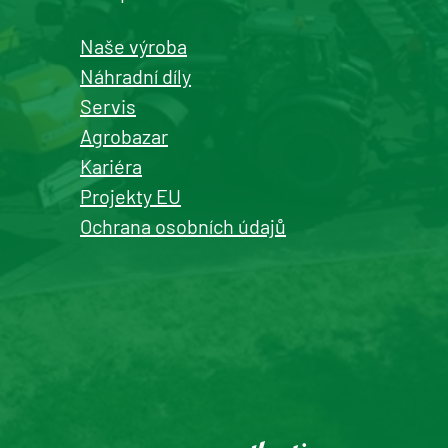
Detail pobočky
Naše výroba
Náhradní díly
Servis
Agrobazar
Kašperské Hory
Kariéra
prodej a servis zemědělské a
Projekty EU
komunální techniky
Ochrana osobních údajů
+420 577 113 980
Detail pobočky
Roudnice nad Labem