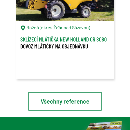
Rožná (okres Žďár nad Sázavou)
C
SKLÍZECÍ MLÁTIČKA NEW HOLLAND CR 8080
ONT
DOVOZ MLÁTIČKY NA OBJEDNÁVKU
OVL
PŘE
Spol
v Ko
Lead
Všechny reference