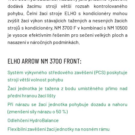
dodává žacímu stroji větší rozsah kontrolovaného
pohybu. Čelní žací stroje ELHO s kondicionéry mohou
zvýšit žací výkon stávajících tažených a nesených žacích
strojů s kondicionéry. NM 3700 F v kombinaci s NM 10500
je vysoce efektivním řešením pro sečení velkých ploch a
nasazení v náročných podmínkách.
ELHO ARROW NM 3700 FRONT:
Systém výkyvného středového zavěšení (PCS) poskytuje
stroji větší volnost pohybu
Žací jednotka je tažena z bodu umístěného přímo nad
přední hranou žací lišty
Při nárazu se žací jednotka pohybuje dozadu a nahoru
(zmenšení síly nárazu o 50 %)
Odlehčení HydroBalance
Flexibilní zavěšení žací jednotky na nosném rámu