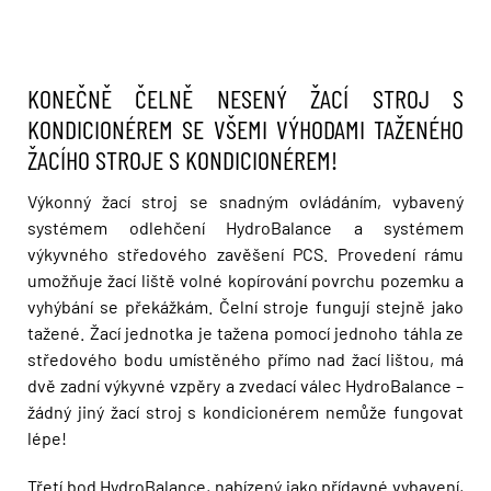
KONEČNĚ ČELNĚ NESENÝ ŽACÍ STROJ S
KONDICIONÉREM SE VŠEMI VÝHODAMI TAŽENÉHO
ŽACÍHO STROJE S KONDICIONÉREM!
Výkonný žací stroj se snadným ovládáním, vybavený
systémem odlehčení HydroBalance a systémem
výkyvného středového zavěšení PCS. Provedení rámu
umožňuje žací liště volné kopírování povrchu pozemku a
vyhýbání se překážkám. Čelní stroje fungují stejně jako
tažené. Žací jednotka je tažena pomocí jednoho táhla ze
středového bodu umístěného přímo nad žací lištou, má
dvě zadní výkyvné vzpěry a zvedací válec HydroBalance –
žádný jiný žací stroj s kondicionérem nemůže fungovat
lépe!
Třetí bod HydroBalance, nabízený jako přídavné vybavení,