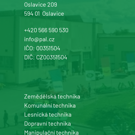
Oslavice 209
594 01
Oslavice
Žďár n. Sázavou
Prodej a servis dopravní, zahradní a
+420 566 590 530
komunální techniky
info@pal.cz
IČO: 00351504
+420 577 113 980
DIČ: CZ00351504
Detail pobočky
Zemědělská technika
Šumperk
Komunální technika
prodej a servis zemědělské a
Lesnická technika
komunální techniky
Dopravní technika
+420 577 113 980
Manipulační technika