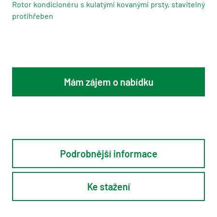
Rotor kondicionéru s kulatými kovanými prsty, stavitelný
protihřeben
Mám zájem o nabídku
Podrobnější informace
Ke stažení
X = standard; O = volitelně; - = není k dispozici; přídavné vybavení: