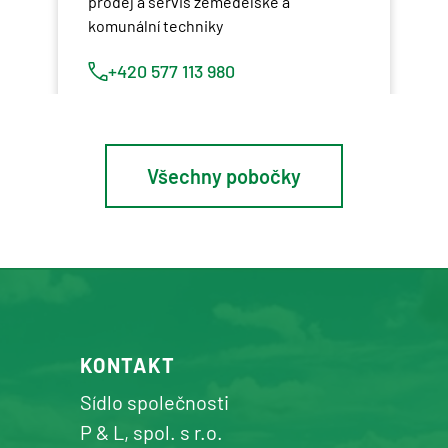
prodej a servis zemědělské a
komunální techniky
+420 577 113 980
Detail pobočky
Všechny pobočky
Osík u Litomyšle
prodej a servis zemědělské a
komunální techniky
+420 577 113 980
KONTAKT
Detail pobočky
Sídlo společnosti
P & L, spol. s r.o.