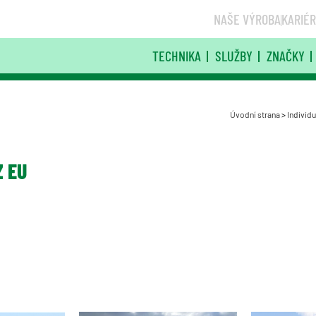
NAŠE VÝROBA
KARIÉ
TECHNIKA
SLUŽBY
ZNAČKY
Úvodní strana
>
Individu
Z EU