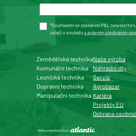
*Souhlasím se zasíláním P&L newsletter
údajů v souladu
s právním ujednáním sp
Zemědělská technika
Naše výroba
Komunální technika
Náhradní díly
Lesnická technika
Servis
Dopravní technika
Agrobazar
Manipulační technika
Kariéra
Projekty EU
Ochrana osobníc
Webu vdechnul život