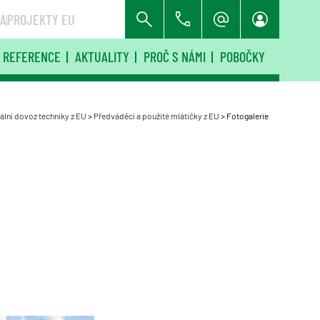
RA
PROJEKTY EU
REFERENCE
AKTUALITY
PROČ S NÁMI
POBOČKY
ální dovoz techniky z EU
>
Předváděcí a použité mlátičky z EU
>
Fotogalerie