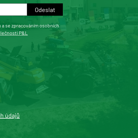
u a se zpracováním osobních
olečnosti P&L
h údajů