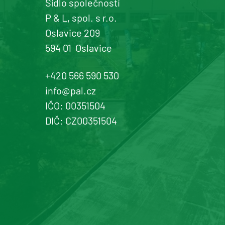
Sídlo společnosti
P & L, spol. s r.o.
Oslavice 209
594 01
Oslavice
+420 566 590 530
info@pal.cz
IČO: 00351504
DIČ: CZ00351504