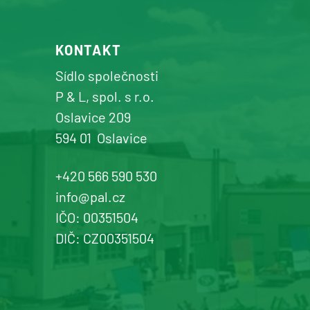
KONTAKT
Sídlo společnosti
P & L, spol. s r.o.
Oslavice 209
594 01
Oslavice
+420 566 590 530
info@pal.cz
IČO: 00351504
DIČ: CZ00351504