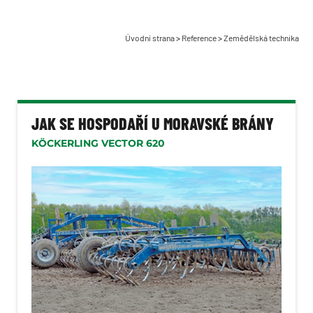
Stroje na pícniny
Rozmetadla Bergmann
Úvodní strana
>
Reference
>
Zemědělská technika
Stroje na brambory
Komunální technika
Lesnická technika
JAK SE HOSPODAŘÍ U MORAVSKÉ BRÁNY
Dopravní technika
KÖCKERLING VECTOR 620
Manipulační technika
Zahradní technika