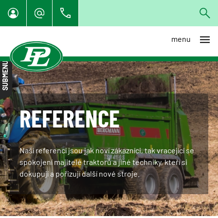
menu
Vše
SUBMENU
Zemědělská technika
Agrobazar
Navigace
REFERENCE
Traktory
Stroje pro zpracování půdy
a kultivaci
Naší referencí jsou jak noví zákazníci, tak vracející se
spokojení majitelé traktorů a jiné techniky, kteří si
Secí stroje
dokupují a pořizují další nové stroje.
Sběrač kamenů
Sklízecí mlátičky