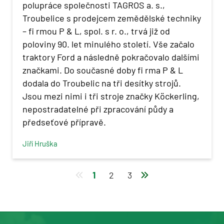
polupráce společnosti TAGROS a. s.,
Troubelice s prodejcem zemědělské techniky
– fi rmou P & L, spol. s r. o., trvá již od
poloviny 90. let minulého století. Vše začalo
traktory Ford a následně pokračovalo dalšími
značkami. Do současné doby fi rma P & L
dodala do Troubelic na tři desítky strojů.
Jsou mezi nimi i tři stroje značky Köckerling,
nepostradatelné při zpracování půdy a
předseťové přípravě.
Jiří Hruška
1
2
3