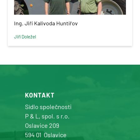
Ing. Jiří Kalivoda Huntířov
Jiří Doležel
KONTAKT
Sídlo společnosti
P & L, spol. s r.o.
Oslavice 209
594 01
Oslavice