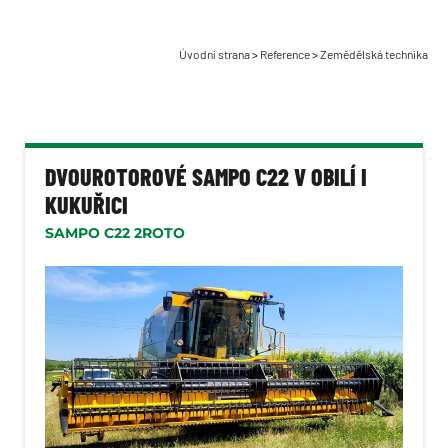
Stroje na pícniny
Rozmetadla Bergmann
Úvodní strana
>
Reference
>
Zemědělská technika
Stroje na brambory
Komunální technika
Lesnická technika
DVOUROTOROVÉ SAMPO C22 V OBILÍ I
KUKUŘICI
Dopravní technika
SAMPO C22 2ROTO
Manipulační technika
Zahradní technika