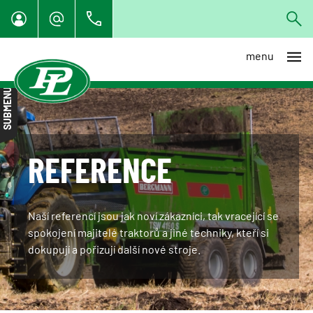
menu
Vše
SUBMENU
Zemědělská technika
Agrobazar
Navigace
REFERENCE
Traktory
Stroje pro zpracování půdy a
kultivaci
Naší referencí jsou jak noví zákazníci, tak vracející se
spokojení majitelé traktorů a jiné techniky, kteří si
Secí stroje
dokupují a pořizují další nové stroje.
Sběrač kamenů
Sklízecí mlátičky