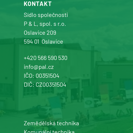
KONTAKT
Sídlo společnosti
P & L, spol. s r.o.
Oslavice 209
594 01
Oslavice
+420 566 590 530
info@pal.cz
IČO: 00351504
DIČ: CZ00351504
Zemědělská technika
Komunální technika