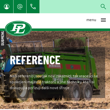
menu
Vše
SUBMENU
Zemědělská technika
Agrobazar
Navigace
REFERENCE
Traktory
Stroje pro zpracování půdy a
kultivaci
Naší referencí jsou jak noví zákazníci, tak vracející se
spokojení majitelé traktorů a jiné techniky, kteří si
Secí stroje
dokupují a pořizují další nové stroje.
Sběrač kamenů
Sklízecí mlátičky