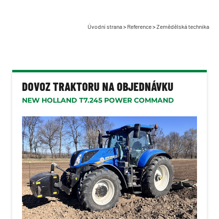
Stroje na pícniny
Rozmetadla Bergmann
Úvodní strana
>
Reference
>
Zemědělská technika
Stroje na brambory
Komunální technika
Lesnická technika
DOVOZ TRAKTORU NA OBJEDNÁVKU
Dopravní technika
NEW HOLLAND T7.245 POWER COMMAND
Manipulační technika
Zahradní technika