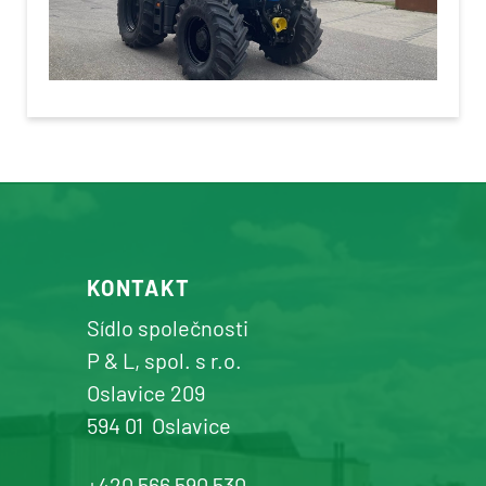
KONTAKT
Sídlo společnosti
P & L, spol. s r.o.
Oslavice 209
594 01
Oslavice
+420 566 590 530