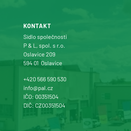
KONTAKT
Sídlo společnosti
P & L, spol. s r.o.
Oslavice 209
594 01
Oslavice
+420 566 590 530
info@pal.cz
IČO: 00351504
DIČ: CZ00351504