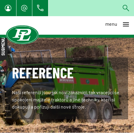
menu
Vše
SUBMENU
Zemědělská technika
Komunální technika
Lesnická technika
REFERENCE
Dopravní technika
Manipulační technika
Naší referencí jsou jak noví zákazníci, tak vracející se
Kloubové nakladače Multione
spokojení majitelé traktorů a jiné techniky, kteří si
dokupují a pořizují další nové stroje.
Manipulátory Faresin
Zahradní technika