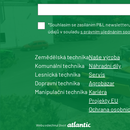
*Souhlasím se zasíláním P&L newsletter
údajů v souladu
s právním ujednáním sp
Zemědělská technika
Naše výroba
Komunální technika
Náhradní díly
Lesnická technika
Servis
Dopravní technika
Agrobazar
Manipulační technika
Kariéra
Projekty EU
Ochrana osobníc
Webu vdechnul život