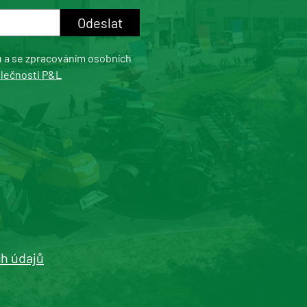
u a se zpracováním osobních
olečnosti P&L
h údajů