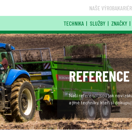
NAŠE VÝROBA
KARIÉ
TECHNIKA
SLUŽBY
ZNAČKY
REFERENCE
Naší referencí jsou jak noví zák
a jiné techniky, kteří si dokupuj