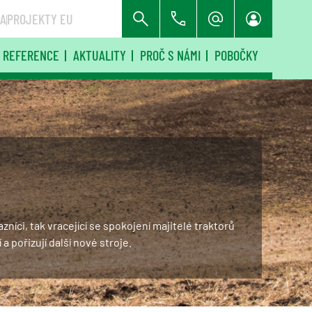
RA
PROJEKTY EU
REFERENCE
AKTUALITY
PROČ S NÁMI
POBOČKY
azníci, tak vracející se spokojení majitelé traktorů
í a pořizují další nové stroje.