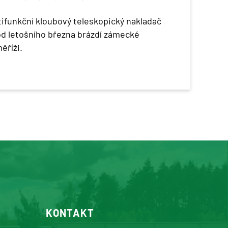
tifunkční kloubový teleskopický nakladač
d letošního března brázdí zámecké
ěříži.
KONTAKT