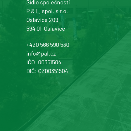
Sídlo společnosti
P & L, spol. s r.o.
Oslavice 209
594 01
Oslavice
+420 566 590 530
info@pal.cz
IČO: 00351504
DIČ: CZ00351504