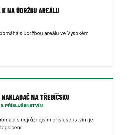
2 K NA ÚDRŽBU AREÁLU
e pomáhá s údržbou areálu ve Vysokém
 NAKLADAČ NA TŘEBÍČSKU
K S PŘÍSLUŠENSTVÍM
binaci s nejrůznějším příslušenstvím je
zaplacení.