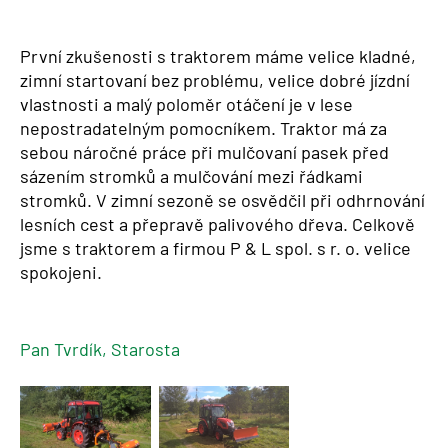
První zkušenosti s traktorem máme velice kladné,
zimní startovaní bez problému, velice dobré jízdní
vlastnosti a malý poloměr otáčení je v lese
nepostradatelným pomocníkem. Traktor má za
sebou náročné práce při mulčovaní pasek před
sázením stromků a mulčování mezi řádkami
stromků. V zimní sezoně se osvědčil při odhrnování
lesních cest a přepravě palivového dřeva. Celkově
jsme s traktorem a firmou P & L spol. s r. o. velice
spokojeni.
Pan Tvrdík, Starosta