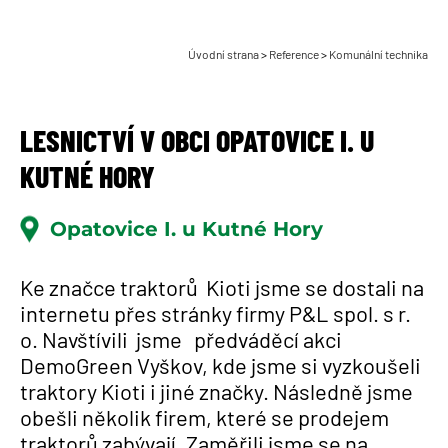
Úvodní strana
>
Reference
>
Komunální technika
LESNICTVÍ V OBCI OPATOVICE I. U
KUTNÉ HORY
Opatovice I. u Kutné Hory
Ke značce traktorů Kioti jsme se dostali na
internetu přes stránky firmy P&L spol. s r.
o. Navštívili jsme předváděcí akci
DemoGreen Vyškov, kde jsme si vyzkoušeli
traktory Kioti i jiné značky. Následně jsme
obešli několik firem, které se prodejem
traktorů zabývají. Zaměřili jsme se na