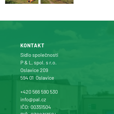
KONTAKT
Sídlo společnosti
P & L, spol. s r.o.
Oslavice 209
594 01
Oslavice
+420 566 590 530
info@pal.cz
IČO: 00351504