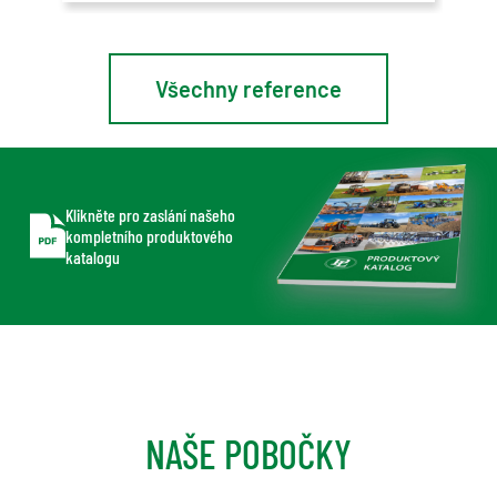
kterými
nemo
ročně 
Simonou sečením a
Všechny reference
našeho domu i pronajím
b
Klikněte pro zaslání našeho
kompletního produktového
katalogu
NAŠE POBOČKY