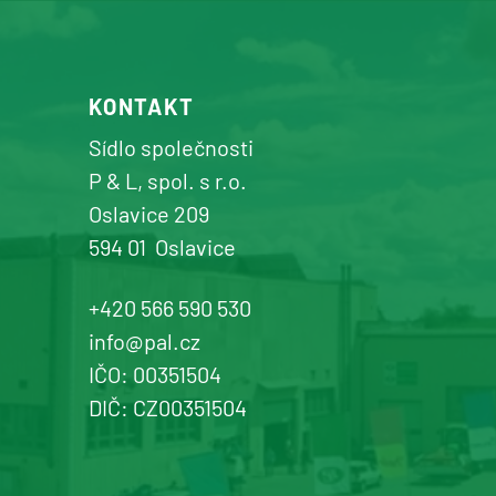
prodej a servis zemědělské a
komunální techniky
+420 577 113 980
KONTAKT
Detail pobočky
Sídlo společnosti
P & L, spol. s r.o.
Oslavice 209
594 01
Oslavice
Žďár n. Sázavou
Prodej a servis dopravní, zahradní a
+420 566 590 530
komunální techniky
info@pal.cz
IČO: 00351504
+420 577 113 980
DIČ: CZ00351504
Detail pobočky