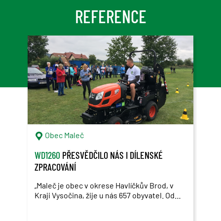
REFERENCE
Obec Maleč
WD1260
PŘESVĚDČILO NÁS I DÍLENSKÉ
CS2
ZPRACOVÁNÍ
TRÁ
„Maleč je obec v okrese Havlíčkův Brod, v
Zden
Kraji Vysočina, žije u nás 657 obyvatel. Od
Vyso
roku 2018 využíváme sekačku KIOTI WD1260,
odvě
o rok později přibyl traktor KIOTI CK3310.
svéh