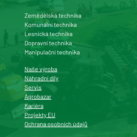
Zemědělská technika
Šumperk
Komunální technika
prodej a servis zemědělské a
Lesnická technika
komunální techniky
Dopravní technika
+420 577 113 980
Manipulační technika
Detail pobočky
Naše výroba
Náhradní díly
Servis
Agrobazar
Kašperské Hory
Kariéra
prodej a servis zemědělské a
Projekty EU
komunální techniky
Ochrana osobních údajů
+420 577 113 980