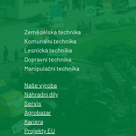
Detail pobočky
Zemědělská technika
Šumperk
Komunální technika
prodej a servis zemědělské a
Lesnická technika
komunální techniky
Dopravní technika
+420 577 113 980
Manipulační technika
Detail pobočky
Naše výroba
Náhradní díly
Servis
Agrobazar
Kašperské Hory
Kariéra
prodej a servis zemědělské a
Projekty EU
komunální techniky