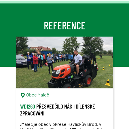
REFERENCE
Obec Maleč
WD1260
PŘESVĚDČILO NÁS I DÍLENSKÉ
CS2
ZPRACOVÁNÍ
TRÁ
„Maleč je obec v okrese Havlíčkův Brod, v
Zden