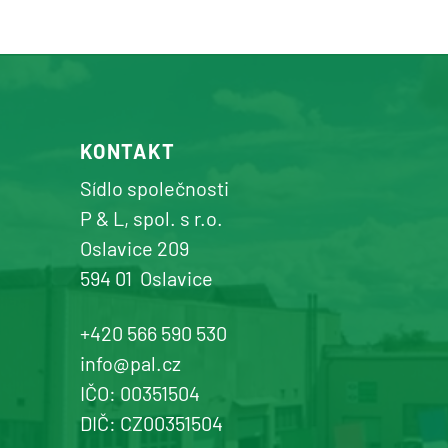
Osík u Litomyšle
prodej a servis zemědělské a
komunální techniky
+420 577 113 980
KONTAKT
Detail pobočky
Sídlo společnosti
P & L, spol. s r.o.
Oslavice 209
594 01
Oslavice
Žďár n. Sázavou
Prodej a servis dopravní, zahradní a
+420 566 590 530
komunální techniky
info@pal.cz
IČO: 00351504
+420 577 113 980
DIČ: CZ00351504