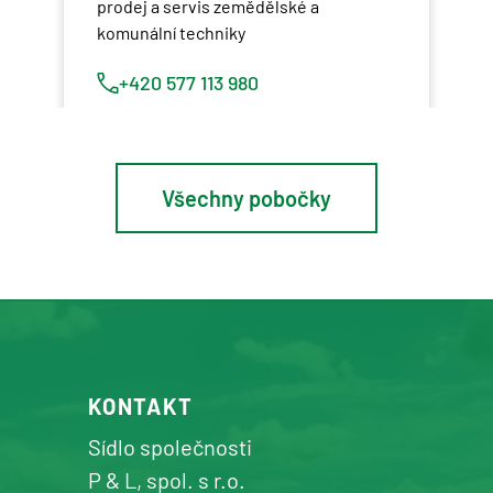
prodej a servis zemědělské a
komunální techniky
+420 577 113 980
Detail pobočky
Všechny pobočky
Osík u Litomyšle
prodej a servis zemědělské a
komunální techniky
+420 577 113 980
KONTAKT
Detail pobočky
Sídlo společnosti
P & L, spol. s r.o.