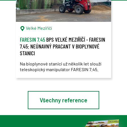
Velké Meziříčí
V
FARESIN 7.45
BPS VELKÉ MEZIŘÍČÍ - FARESIN
FARE
7.45: NEÚNAVNÝ PRACANT V BIOPLYNOVÉ
FARE
STANICI
PRO
Na bioplynové stanici už několik let slouží
"Kom
teleskopický manipulátor FARESIN 7.45.
oper
pře
Všechny reference