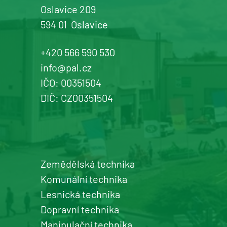
Oslavice 209
594 01
Oslavice
Žďár n. Sázavou
Prodej a servis dopravní, zahradní a
+420 566 590 530
komunální techniky
info@pal.cz
IČO: 00351504
+420 577 113 980
DIČ: CZ00351504
Detail pobočky
Zemědělská technika
Šumperk
Komunální technika
prodej a servis zemědělské a
Lesnická technika
komunální techniky
Dopravní technika
+420 577 113 980
Manipulační technika