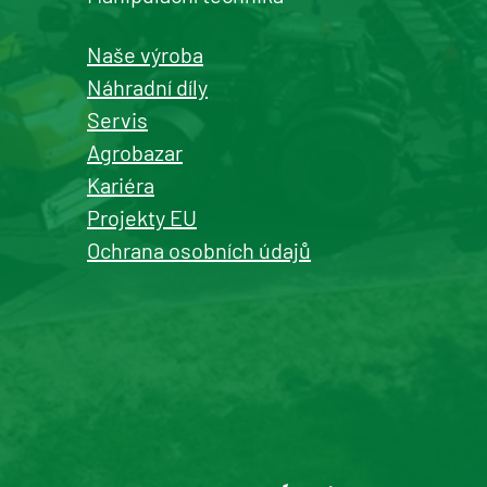
Detail pobočky
Naše výroba
Náhradní díly
Servis
Agrobazar
Kašperské Hory
Kariéra
prodej a servis zemědělské a
Projekty EU
komunální techniky
Ochrana osobních údajů
+420 577 113 980
Detail pobočky
Roudnice nad Labem