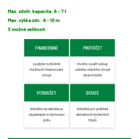
Max. zdvih. kapacita: 6 – 7 t
Max. výška zdv.: 9 - 10 m
3 možné velikosti
FINANCOVÁNÍ
PROTIÚČET
využijte rozšířené
možno využít výkup
možnosti financování
vašeho staršího stroje
stroje
na protiúčet
VYZKOUŠET
DOTACE
klikněte na nabídku a
klikněte pro přehled
objednejte si testovací
aktuálních dotačních
jízdu
titulů