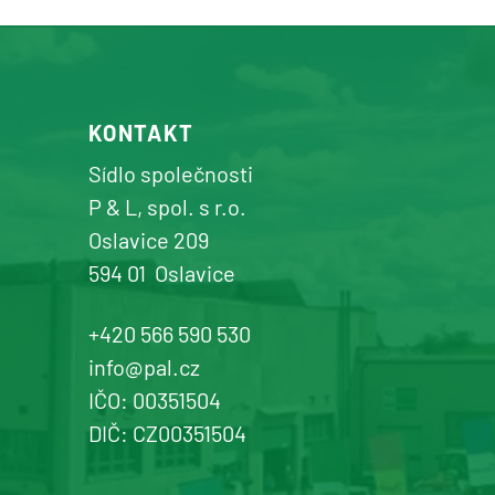
prodej a servis zemědělské a
komunální techniky
+420 577 113 980
KONTAKT
Detail pobočky
Sídlo společnosti
P & L, spol. s r.o.
Oslavice 209
594 01
Oslavice
Žďár n. Sázavou
Prodej a servis dopravní, zahradní a
+420 566 590 530
komunální techniky
info@pal.cz
IČO: 00351504
+420 577 113 980
DIČ: CZ00351504
Detail pobočky