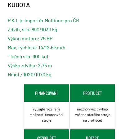
KUBOTA.
P & L je importér Multione pro ČR
Zdvih.
síla: 890/1030 kg
Výkon motoru: 25 HP
Max.
rychlost: 14/12,5 km/h
Tlačná síla: 900 kgf
Výška zdvihu: 2,75 m
Hmot.: 1020/1070 kg
FINANCOVÁNÍ
PROTIÚČET
využijte rozšířené
možno využít výkup
možnosti financování
vašeho staršího stroje
stroje
na protiúčet
VYZKOUŠET
DOTACE