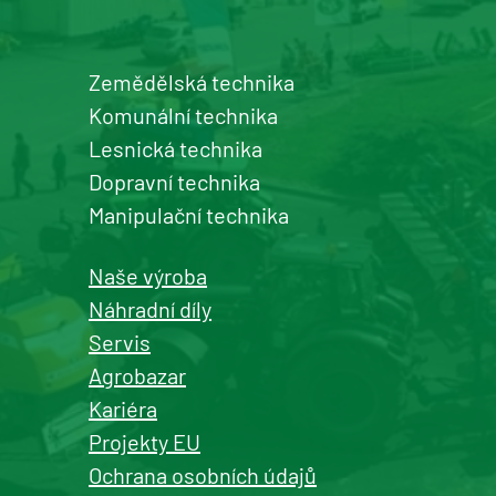
Zemědělská technika
Šumperk
Komunální technika
prodej a servis zemědělské a
Lesnická technika
komunální techniky
Dopravní technika
+420 577 113 980
Manipulační technika
Detail pobočky
Naše výroba
Náhradní díly
Servis
Agrobazar
Kašperské Hory
Kariéra
prodej a servis zemědělské a
Projekty EU
komunální techniky
Ochrana osobních údajů