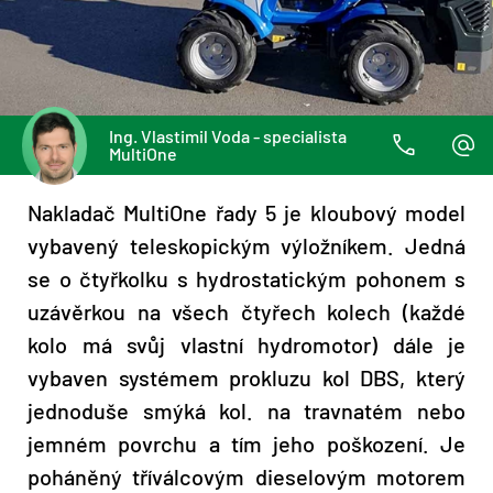
Ing. Vlastimil Voda - specialista
MultiOne
Nakladač MultiOne řady 5 je kloubový model
vybavený teleskopickým výložníkem.
Jedná
se o čtyřkolku s hydrostatickým pohonem s
uzávěrkou na všech čtyřech kolech (každé
kolo má svůj vlastní hydromotor) dále je
vybaven systémem prokluzu kol DBS, který
jednoduše smýká kol.
na travnatém nebo
jemném povrchu a tím jeho poškození.
Je
poháněný tříválcovým dieselovým motorem