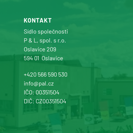
KONTAKT
Sídlo společnosti
P & L, spol. s r.o.
Oslavice 209
594 01
Oslavice
+420 566 590 530
info@pal.cz
IČO: 00351504
DIČ: CZ00351504