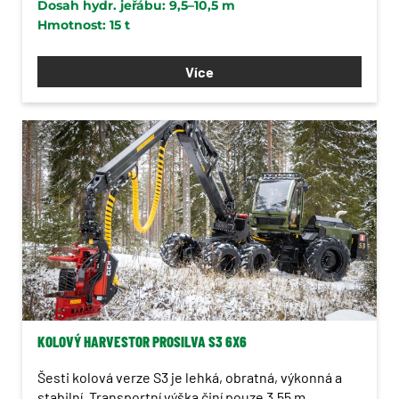
Dosah hydr. jeřábu: 9,5–10,5 m
Hmotnost: 15 t
Více
KOLOVÝ HARVESTOR PROSILVA S3 6X6
Šesti kolová verze S3 je lehká, obratná, výkonná a
stabilní. Transportní výška činí pouze 3,55 m.