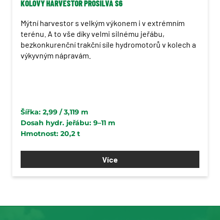
KOLOVÝ HARVESTOR PROSILVA S6
Mýtní harvestor s velkým výkonem i v extrémním
terénu. A to vše díky velmi silnému jeřábu,
bezkonkurenční trakční síle hydromotorů v kolech a
výkyvným nápravám.
Šířka: 2,99 / 3,119 m
Dosah hydr. jeřábu: 9–11 m
Hmotnost: 20,2 t
Více