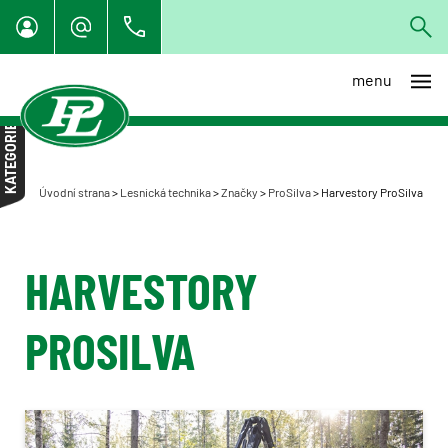
menu
Bijol
KATEGORIE
Fao Far
Farmikko
Úvodní strana
>
Lesnická technika
>
Značky
>
ProSilva
>
Harvestory ProSilva
IRUM
Lennartsfors
HARVESTORY
Risutec
Sampo Rosenlew - les
PROSILVA
Kesla
Palax
ProSilva