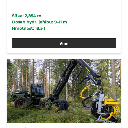
Šířka: 2,854 m
Dosah hydr. jeřábu: 9–11 m
Hmotnost: 18,5 t
Více