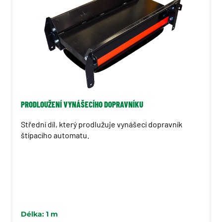
ProSilva
Terri
Trejon
PRODLOUŽENÍ VYNÁŠECÍHO DOPRAVNÍKU
Střední díl, který prodlužuje vynášecí dopravník
štípacího automatu.
Délka: 1 m