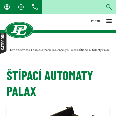
menu
Bijol
KATEGORIE
Fao Far
Farmikko
Úvodní strana
>
Lesnická technika
>
Značky
>
Palax
>
Štípací automaty Palax
IRUM
Lennartsfors
ŠTÍPACÍ AUTOMATY
Risutec
Sampo Rosenlew - les
PALAX
Kesla
Palax
Štípací automaty Palax