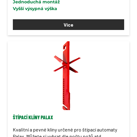
Jednoduchá montáž
Vyšší výsypná výška
Více
ŠTÍPACÍ KLÍNY PALAX
Kvalitní a pevné klíny určené pro štípací automaty
Palax. Můžete si vybrat dle počtu nožů atd…