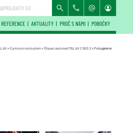
RA
PROJEKTY EU
REFERENCE
AKTUALITY
PROČ S NÁMI
POBOČKY
ALAX
>
S pilovým kotoučem
>
Štípací automat PALAX C 900.2
>
Fotogalerie