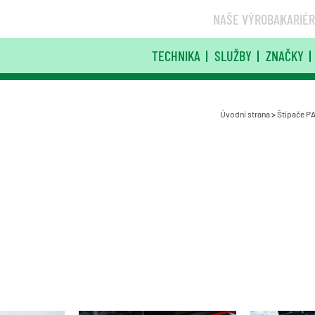
NAŠE VÝROBA
KARIÉ
TECHNIKA
SLUŽBY
ZNAČKY
Úvodní strana
>
Štípače P