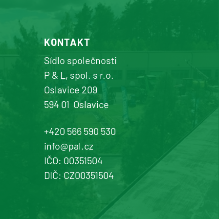
KONTAKT
Sídlo společnosti
P & L, spol. s r.o.
Oslavice 209
594 01
Oslavice
+420 566 590 530
info@pal.cz
IČO: 00351504
DIČ: CZ00351504