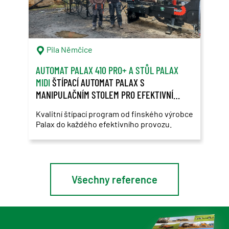
Pila Němčice
S
AUTOMAT PALAX 410 PRO+ A STŮL PALAX
SAM
MIDI
ŠTÍPACÍ AUTOMAT PALAX S
ZÁK
MANIPULAČNÍM STOLEM PRO EFEKTIVNÍ
ROS
ŠTÍPÁNÍ DŘEVA
Kvalitní štípací program od finského výrobce
Použ
Palax do každého efektivního provozu.
Ros
Všechny reference