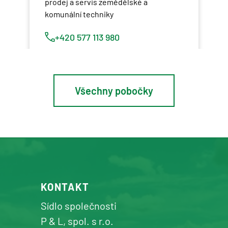
prodej a servis zemědělské a
komunální techniky
+420 577 113 980
Detail pobočky
Všechny pobočky
Osík u Litomyšle
prodej a servis zemědělské a
komunální techniky
+420 577 113 980
KONTAKT
Detail pobočky
Sídlo společnosti
P & L, spol. s r.o.