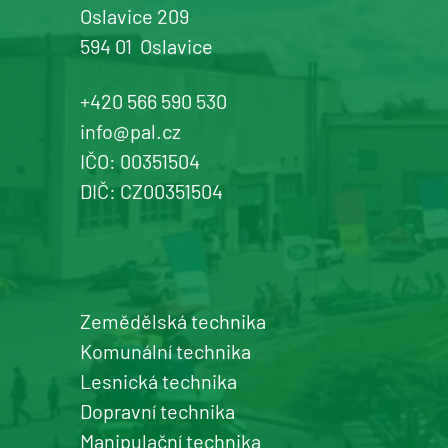
Oslavice 209
594 01
Oslavice
Žďár n. Sázavou
Prodej a servis dopravní, zahradní a
+420 566 590 530
komunální techniky
info@pal.cz
IČO: 00351504
+420 577 113 980
DIČ: CZ00351504
Detail pobočky
Zemědělská technika
Šumperk
Komunální technika
prodej a servis zemědělské a
Lesnická technika
komunální techniky
Dopravní technika
+420 577 113 980
Manipulační technika