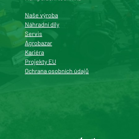
Detail pobočky
Naše výroba
Náhradní díly
Servis
Agrobazar
Kašperské Hory
Kariéra
prodej a servis zemědělské a
Projekty EU
komunální techniky
Ochrana osobních údajů
+420 577 113 980
Detail pobočky
Roudnice nad Labem