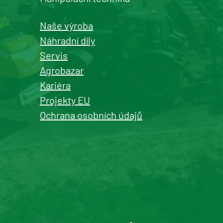
Detail pobočky
Naše výroba
Náhradní díly
Servis
Agrobazar
Kašperské Hory
Kariéra
prodej a servis zemědělské a
Projekty EU
komunální techniky
Ochrana osobních údajů
+420 577 113 980
Detail pobočky
Roudnice nad Labem