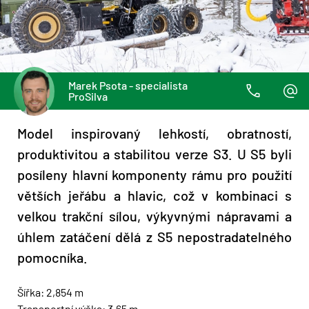
Marek Psota - specialista
ProSilva
Model inspirovaný lehkostí, obratností,
produktivitou a stabilitou verze S3. U S5 byli
posíleny hlavní komponenty rámu pro použití
větších jeřábu a hlavic, což v kombinaci s
velkou trakční sílou, výkyvnými nápravami a
úhlem zatáčení dělá z S5 nepostradatelného
pomocníka.
Šířka: 2,854 m
Transportní výška: 3,65 m