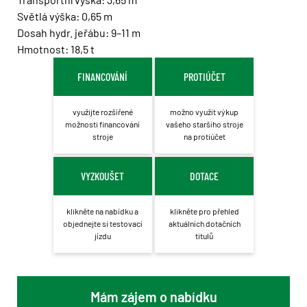
Světlá výška: 0,65 m
Dosah hydr. jeřábu: 9–11 m
Hmotnost: 18,5 t
FINANCOVÁNÍ
PROTIÚČET
využijte rozšířené
možno využít výkup
možnosti financování
vašeho staršího stroje
stroje
na protiúčet
VYZKOUŠET
DOTACE
klikněte na nabídku a
klikněte pro přehled
objednejte si testovací
aktuálních dotačních
jízdu
titulů
Mám zájem o nabídku