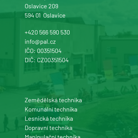
Oslavice 209
594 01
Oslavice
Žďár n. Sázavou
Prodej a servis dopravní, zahradní a
+420 566 590 530
komunální techniky
info@pal.cz
IČO: 00351504
+420 577 113 980
DIČ: CZ00351504
Detail pobočky
Zemědělská technika
Šumperk
Komunální technika
prodej a servis zemědělské a
Lesnická technika
komunální techniky
Dopravní technika
+420 577 113 980
Manipulační technika