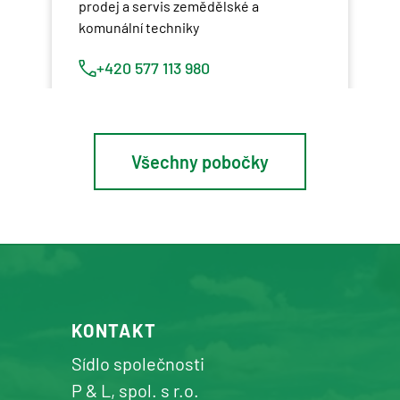
prodej a servis zemědělské a
komunální techniky
+420 577 113 980
Detail pobočky
Všechny pobočky
Osík u Litomyšle
prodej a servis zemědělské a
komunální techniky
+420 577 113 980
KONTAKT
Detail pobočky
Sídlo společnosti
P & L, spol. s r.o.