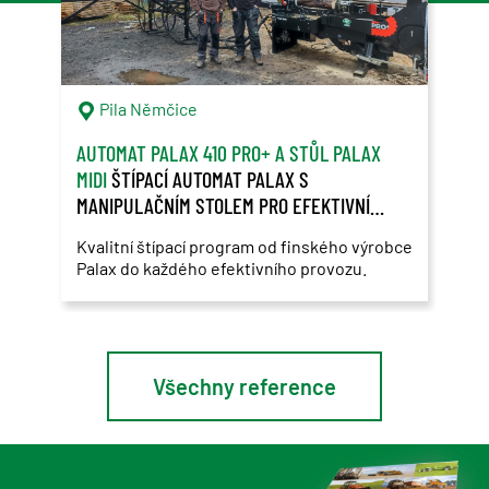
Pila Němčice
S
AUTOMAT PALAX 410 PRO+ A STŮL PALAX
SAM
MIDI
ŠTÍPACÍ AUTOMAT PALAX S
ZÁK
MANIPULAČNÍM STOLEM PRO EFEKTIVNÍ
ROS
ŠTÍPÁNÍ DŘEVA
Kvalitní štípací program od finského výrobce
Použ
Palax do každého efektivního provozu.
Ros
Všechny reference