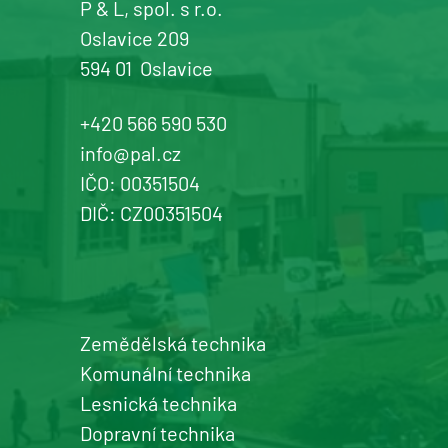
P & L, spol. s r.o.
Oslavice 209
594 01
Oslavice
Žďár n. Sázavou
Prodej a servis dopravní, zahradní a
+420 566 590 530
komunální techniky
info@pal.cz
IČO: 00351504
+420 577 113 980
DIČ: CZ00351504
Detail pobočky
Zemědělská technika
Šumperk
Komunální technika
prodej a servis zemědělské a
Lesnická technika
komunální techniky
Dopravní technika