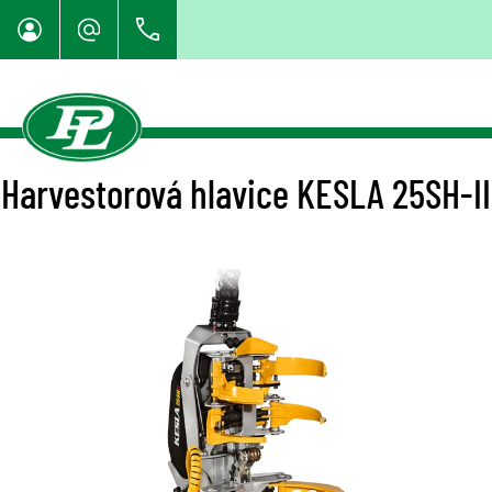
Harvestorová hlavice KESLA 25SH-II