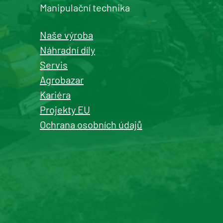
+420 577 113 980
Manipulační technika
Detail pobočky
Naše výroba
Náhradní díly
Servis
Agrobazar
Kašperské Hory
Kariéra
prodej a servis zemědělské a
Projekty EU
komunální techniky
Ochrana osobních údajů
+420 577 113 980
Detail pobočky
Roudnice nad Labem