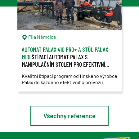
Pila Němčice
S
AUTOMAT PALAX 410 PRO+ A STŮL PALAX
SAM
MIDI
ŠTÍPACÍ AUTOMAT PALAX S
ZÁK
MANIPULAČNÍM STOLEM PRO EFEKTIVNÍ
ROS
ŠTÍPÁNÍ DŘEVA
Kvalitní štípací program od finského výrobce
Použ
Palax do každého efektivního provozu.
Ros
Všechny reference