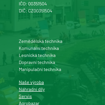
IČO: 00351504
+420 577 113 980
DIČ: CZ00351504
Detail pobočky
Zemědělská technika
Šumperk
Komunální technika
prodej a servis zemědělské a
Lesnická technika
komunální techniky
Dopravní technika
+420 577 113 980
Manipulační technika
Detail pobočky
Naše výroba
Náhradní díly
Servis
Agrobazar