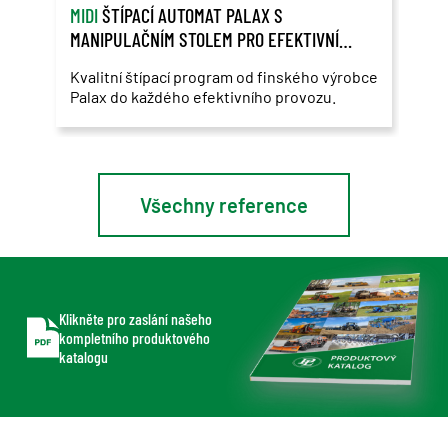
MIDI
ŠTÍPACÍ AUTOMAT PALAX S
ZÁK
MANIPULAČNÍM STOLEM PRO EFEKTIVNÍ
ROS
ŠTÍPÁNÍ DŘEVA
Kvalitní štípací program od finského výrobce
Použ
Palax do každého efektivního provozu.
Ros
Všechny reference
Klikněte pro zaslání našeho
kompletního produktového
katalogu