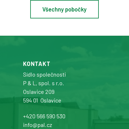
Všechny pobočky
Osík u Litomyšle
prodej a servis zemědělské a
komunální techniky
+420 577 113 980
KONTAKT
Detail pobočky
Sídlo společnosti
P & L, spol. s r.o.
Oslavice 209
594 01
Oslavice
Žďár n. Sázavou
Prodej a servis dopravní, zahradní a
+420 566 590 530
komunální techniky
info@pal.cz