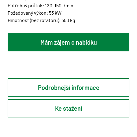
Potřebný průtok: 120–150 l/min
Požadovaný výkon: 53 kW
Hmotnost (bez rotátoru): 350 kg
Mám zájem o nabídku
Podrobnější informace
Ke stažení
Volitelně: kontrola řezu pily, ošetření pařezu proti biotickým činitelům
Navýšení druhovací logiky: xLogger hodnotové druhování
Doporučeno pro: zemědělské traktory, kolové harvestory od 5 do 8 t, rypadla od 5 do 6 t.